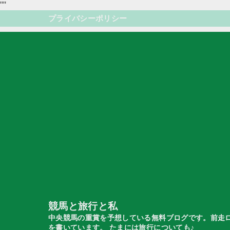
""
プライバシーポリシー
競馬と旅行と私
中央競馬の重賞を予想している無料ブログです。前走ロ
を書いています。 たまには旅行についても♪