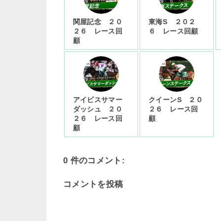
関屋記念 ２０
東海S ２０２
２６ レース回
６ レース回顧
顧
アイビスサマー
クイーンS ２０
ダッシュ ２０
２６ レース回
２６ レース回
顧
顧
0 件のコメント:
コメントを投稿