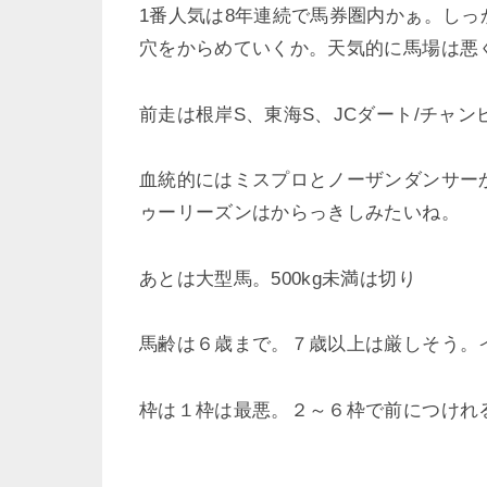
1番人気は8年連続で馬券圏内かぁ。し
穴をからめていくか。天気的に馬場は悪
前走は根岸S、東海S、JCダート/チャ
血統的にはミスプロとノーザンダンサー
ゥーリーズンはからっきしみたいね。
あとは大型馬。500kg未満は切り
馬齢は６歳まで。７歳以上は厳しそう。
枠は１枠は最悪。２～６枠で前につけれ