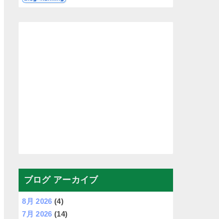
ブログ アーカイブ
8月 2026
(4)
7月 2026
(14)