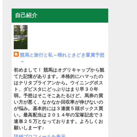
自己紹介
競馬と旅行と私～晴れときどき重賞予想
～
初めまして！ 競馬はオグリキャップから観
てた記憶があります。本格的にハマったの
はナリタブライアンから。ウイニングポス
ト、ダビスタにどっぷりはまり早３０年
弱。予想はそこそこあたるけど、馬券の買
い方が悪く、なかなか回収率が伸びないの
が悩み。基本的には３連復５頭ボックス買
い。最高配当は２０１４年の宝塚記念で３
連単２５万となっております。よろしくお
願いしまーす♪
詳細プロフィールを表示