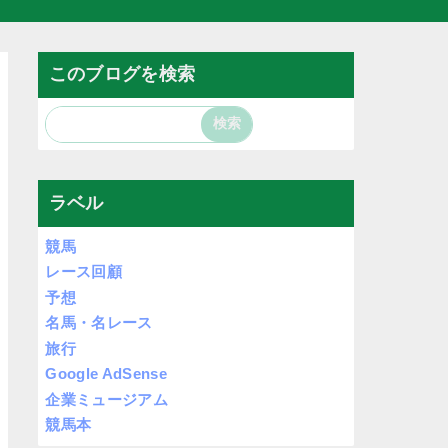
このブログを検索
ラベル
競馬
レース回顧
予想
名馬・名レース
旅行
Google AdSense
企業ミュージアム
競馬本