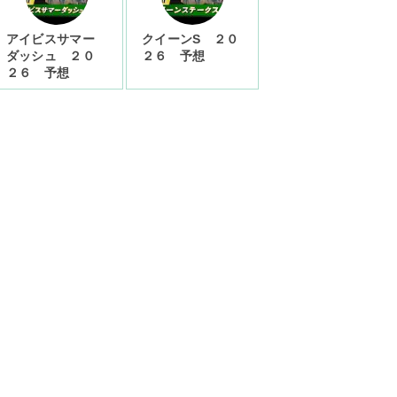
アイビスサマー
クイーンS ２０
ダッシュ ２０
２６ 予想
２６ 予想