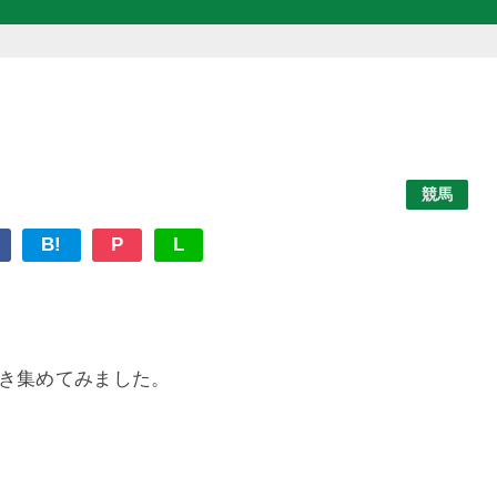
競馬
B!
P
L
かき集めてみました。