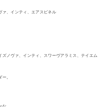
ヴァ、インティ、エアスピネル
イズノヴァ、インティ、スワーヴアラミス、テイエム
ダー。
かな。