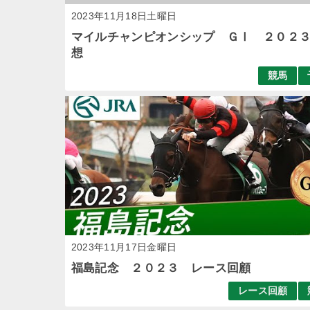
2023年11月18日土曜日
マイルチャンピオンシップ ＧⅠ ２０２
想
競馬
2023年11月17日金曜日
福島記念 ２０２３ レース回顧
レース回顧