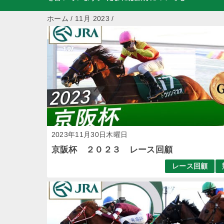
ホーム
/
11月 2023
/
2023年11月30日木曜日
京阪杯 ２０２３ レース回顧
レース回顧