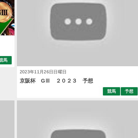
競馬
2023年11月26日日曜日
京阪杯 GⅢ ２０２３ 予想
競馬
予想