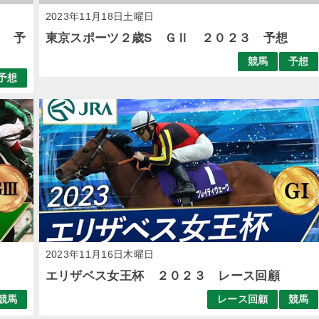
2023年11月18日土曜日
３ 予
東京スポーツ２歳S ＧⅡ ２０２３ 予想
競馬
予想
予想
2023年11月16日木曜日
エリザベス女王杯 ２０２３ レース回顧
競馬
レース回顧
競馬