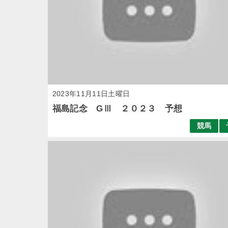
2023年11月11日土曜日
福島記念 GⅢ ２０２３ 予想
競馬