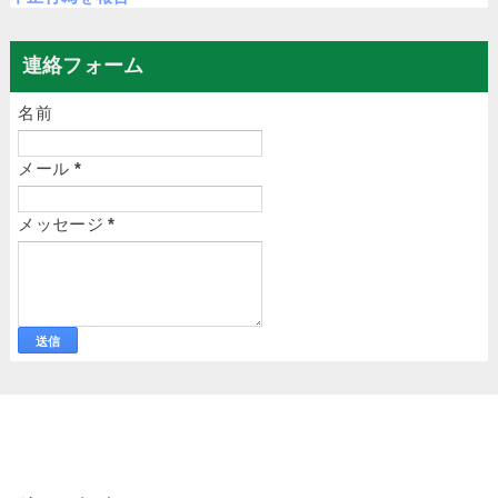
連絡フォーム
名前
メール
*
メッセージ
*