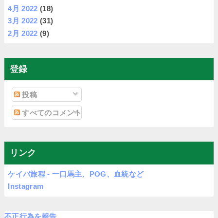
4月 2022
(18)
3月 2022
(31)
2月 2022
(9)
登録
投稿
すべてのコメント
リンク
ケイバ旅程 - 一口馬主、POG、血統など
Instagram
不正行為を報告