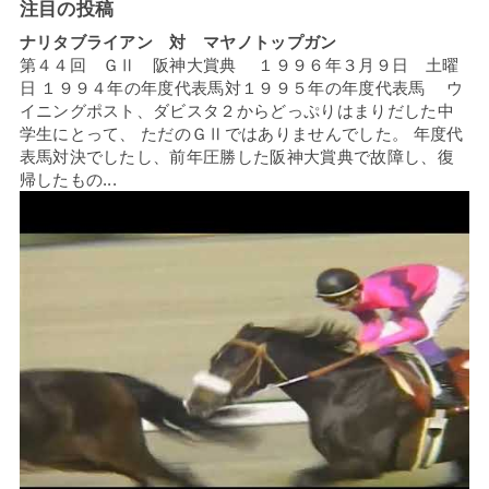
注目の投稿
ナリタブライアン 対 マヤノトップガン
第４４回 ＧⅡ 阪神大賞典 １９９６年３月９日 土曜
日 １９９４年の年度代表馬対１９９５年の年度代表馬 ウ
イニングポスト、ダビスタ２からどっぷりはまりだした中
学生にとって、 ただのＧⅡではありませんでした。 年度代
表馬対決でしたし、前年圧勝した阪神大賞典で故障し、復
帰したもの...