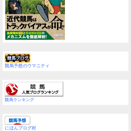
競馬予想のウマニティ
競馬ランキング
にほんブログ村