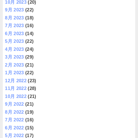
10月 2023
(20)
9月 2023
(22)
8月 2023
(18)
7月 2023
(16)
6月 2023
(14)
5月 2023
(22)
4月 2023
(24)
3月 2023
(29)
2月 2023
(21)
1月 2023
(22)
12月 2022
(23)
11月 2022
(28)
10月 2022
(21)
9月 2022
(21)
8月 2022
(19)
7月 2022
(16)
6月 2022
(15)
5月 2022
(17)