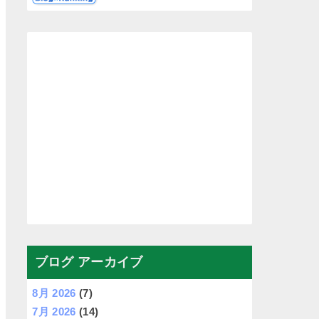
ブログ アーカイブ
8月 2026
(7)
7月 2026
(14)