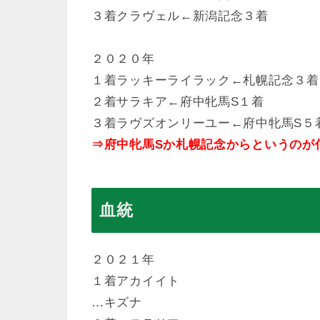
３着クラヴェル←新潟記念３着
２０２０年
１着ラッキーライラック←札幌記念３着
２着サラキア←府中牝馬S１着
３着ラヴズオンリーユー←府中牝馬S５
⇒府中牝馬Sか
札幌記念からというのが
血統
２０２１年
１着アカイイト
…キズナ