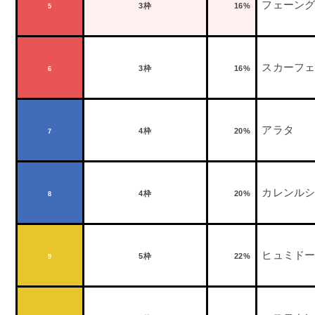
フェーン
3
枠
16%
5
スカーフ
3
枠
16%
6
アラタ
4
枠
20%
7
カレンル
4
枠
20%
8
ヒュミド
5
枠
22%
9