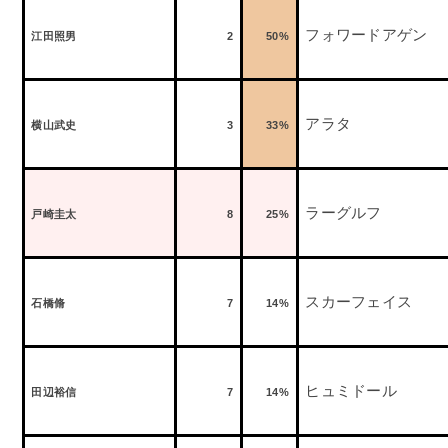
フォワードアゲン
江田照男
2
50%
アラタ
横山武史
3
33%
ラーグルフ
戸崎圭太
8
25%
スカーフェイス
石橋脩
7
14%
ヒュミドール
田辺裕信
7
14%