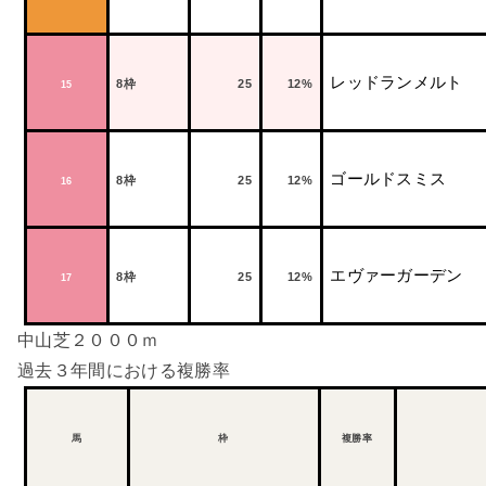
レッドランメルト
8
枠
25
12%
15
ゴールドスミス
8
枠
25
12%
16
エヴァーガーデン
8
枠
25
12%
17
中山芝２０００ｍ
過去３年間における複勝率
馬
枠
複勝率