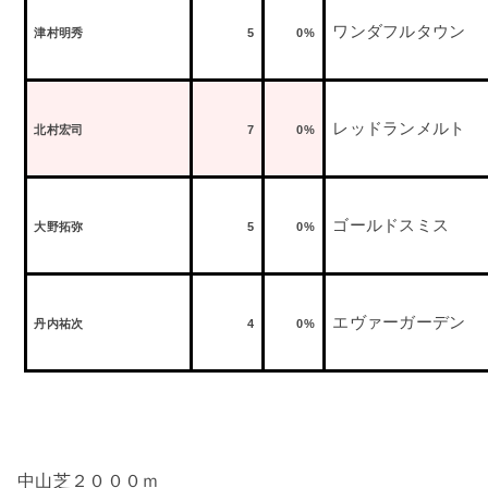
ワンダフルタウン
津村明秀
5
0%
レッドランメルト
北村宏司
7
0%
ゴールドスミス
大野拓弥
5
0%
エヴァーガーデン
丹内祐次
4
0%
中山芝２０００ｍ