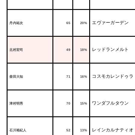
エヴァーガーデン
丹内祐次
65
20%
レッドランメルト
北村宏司
49
18%
コスモカレンドゥラ
柴田大知
71
16%
ワンダフルタウン
津村明秀
70
15%
レインカルナティオ
石川裕紀人
52
13%