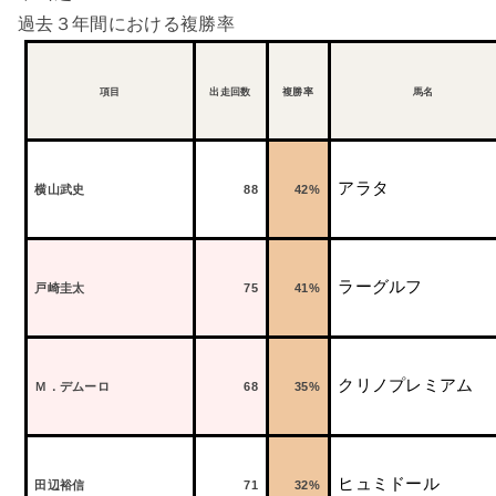
過去３年間における複勝率
項目
出走回数
複勝率
馬名
アラタ
横山武史
88
42%
ラーグルフ
戸崎圭太
75
41%
クリノプレミアム
Ｍ．デムーロ
68
35%
ヒュミドール
田辺裕信
71
32%