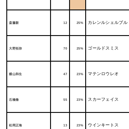
カレンルシェルブル
斎藤新
12
25%
ゴールドスミス
大野拓弥
70
25%
マテンロウレオ
横山和生
47
23%
スカーフェイス
石橋脩
55
23%
ウインキートス
松岡正海
13
23%