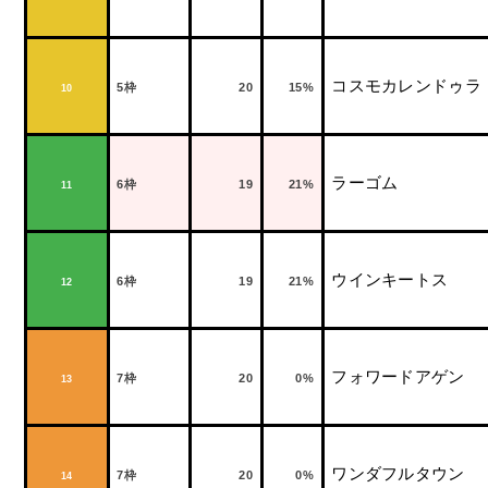
コスモカレンドゥラ
5
枠
20
15%
10
ラーゴム
6
枠
19
21%
11
ウインキートス
6
枠
19
21%
12
フォワードアゲン
7
枠
20
0%
13
ワンダフルタウン
7
枠
20
0%
14