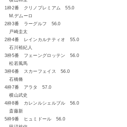
1枠2番 クリノプレミアム 55.0
M.デムーロ
2枠3番 ラーグルフ 56.0
戸崎圭太
2枠4番 レインカルナティオ 55.0
石川裕紀人
3枠5番 フェーングロッテン 56.0
松若風馬
3枠6番 スカーフェイス 56.0
石橋脩
4枠7番 アラタ 57.0
横山武史
4枠8番 カレンルシェルブル 56.0
斎藤新
5枠9番 ヒュミドール 56.0
田辺裕信