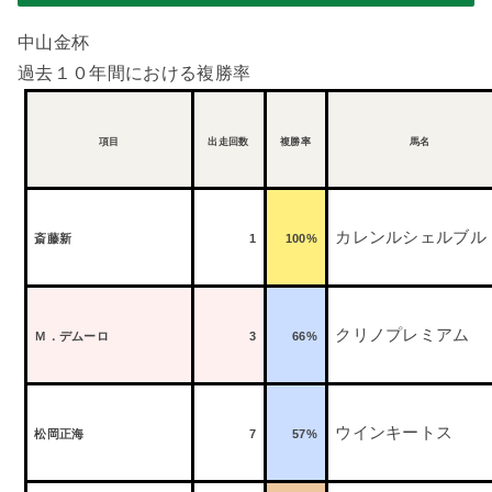
中山金杯
過去１０年間における複勝率
項目
出走回数
複勝率
馬名
カレンルシェルブル
斎藤新
1
100%
クリノプレミアム
Ｍ．デムーロ
3
66%
ウインキートス
松岡正海
7
57%