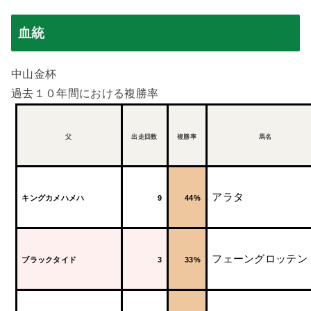
血統
中山金杯
過去１０年間における複勝率
父
出走回数
複勝率
馬名
アラタ
キングカメハメハ
9
44%
フェーングロッテン
ブラックタイド
3
33%