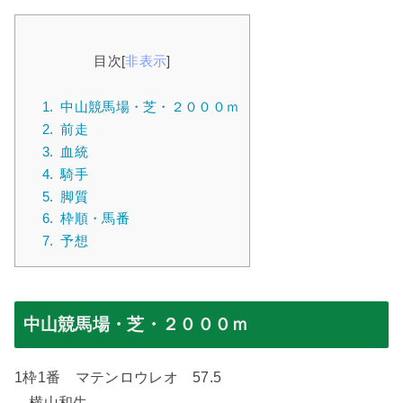
目次
[
非表示
]
1.
中山競馬場・芝・２０００ｍ
2.
前走
3.
血統
4.
騎手
5.
脚質
6.
枠順・馬番
7.
予想
中山競馬場・芝・２０００ｍ
1枠1番 マテンロウレオ 57.5
横山和生