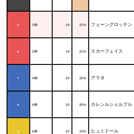
フェーングロッテン
3
枠
19
21%
5
スカーフェイス
3
枠
19
21%
6
アラタ
4
枠
20
25%
7
カレンルシェルブル
4
枠
20
25%
8
ヒュミドール
5
枠
20
15%
9