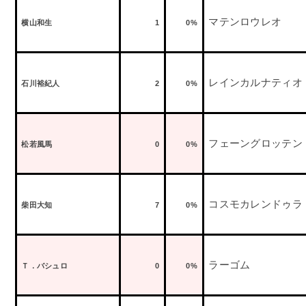
マテンロウレオ
横山和生
1
0%
レインカルナティオ
石川裕紀人
2
0%
フェーングロッテン
松若風馬
0
0%
コスモカレンドゥラ
柴田大知
7
0%
ラーゴム
Ｔ．バシュロ
0
0%