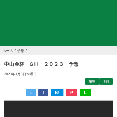
ホーム
/
予想
/
中山金杯 GⅢ ２０２３ 予想
2023年1月5日木曜日
競馬
予想
t
f
B!
P
L