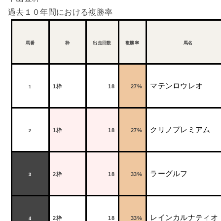
過去１０年間における複勝率
馬番
枠
出走回数
複勝率
馬名
マテンロウレオ
1
枠
18
27%
1
クリノプレミアム
1
枠
18
27%
2
ラーグルフ
2
枠
18
33%
3
レインカルナティオ
2
枠
18
33%
4