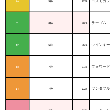
コスモカ
5
枠
22%
10
ラーゴム
6
枠
26%
11
ウインキ
6
枠
26%
12
フォワー
7
枠
21%
13
ワンダフ
7
枠
21%
14