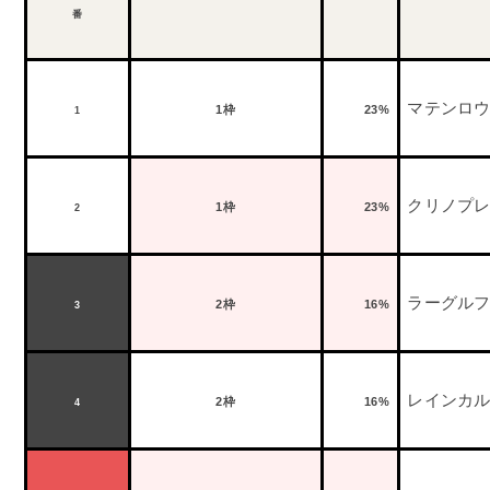
番
マテンロ
1
枠
23%
1
クリノプ
1
枠
23%
2
ラーグル
2
枠
16%
3
レインカ
2
枠
16%
4