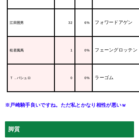
フォワードアゲン
江田照男
32
6%
フェーングロッテン
松若風馬
1
0%
ラーゴム
Ｔ．バシュロ
0
0%
※戸崎騎手良いですね。ただ私とかなり相性が悪いｗ
脚質