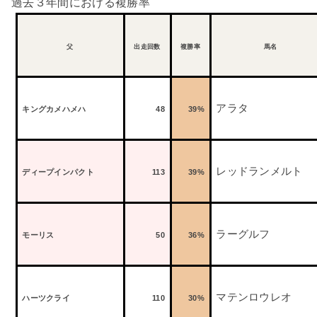
過去３年間における複勝率
父
出走回数
複勝率
馬名
アラタ
キングカメハメハ
48
39%
レッドランメルト
ディープインパクト
113
39%
ラーグルフ
モーリス
50
36%
マテンロウレオ
ハーツクライ
110
30%