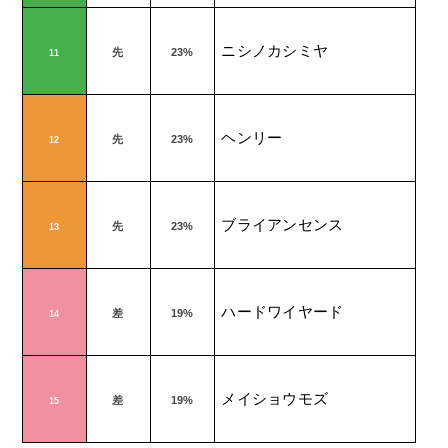
ニシノカシミヤ
先
23%
11
ヘンリー
先
23%
12
ブライアンセンス
先
23%
13
ハードワイヤード
差
19%
14
メイショウモズ
差
19%
15