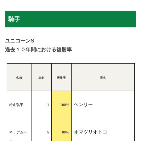
騎手
ユニコーン
S
過去１０年間における複勝率
名前
出走
複勝率
馬名
ヘンリー
松山弘平
1
100%
オマツリオトコ
Ｍ．デムー
5
80%
ロ