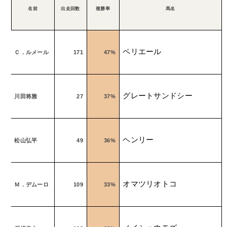
名前
出走回数
複勝率
馬名
ペリエール
Ｃ．ルメール
171
47%
グレートサンドシー
川田将雅
27
37%
ヘンリー
松山弘平
49
36%
オマツリオトコ
Ｍ．デムーロ
109
33%