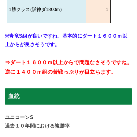
1
勝クラス
(
阪神ダ
1800m)
1
※
青竜
S
組が良いですね。基本的にダート１６００ｍ以
上からが良さそうです。
⇒ダート１６００ｍ以上からで問題なさそうですね。
逆に１４００ｍ組の苦戦っぷりが目立ちます。
血統
ユニコーン
S
過去１０年間における複勝率