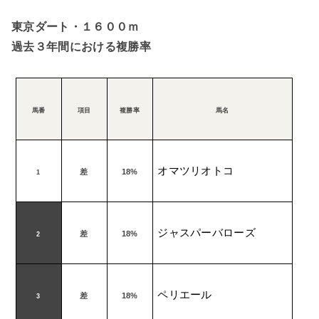
東京ダート・１６００ｍ
過去３年間における複勝率
馬番
項目
複勝率
馬名
オマツリオトコ
差
18%
1
ジャスパーバローズ
差
18%
2
ペリエール
差
18%
3