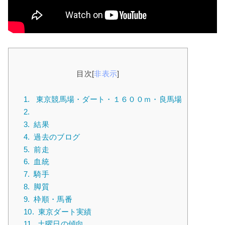
目次
[
非表示
]
1.
東京競馬場・ダート・１６００ｍ・良馬場
2.
3.
結果
4.
過去のブログ
5.
前走
6.
血統
7.
騎手
8.
脚質
9.
枠順・馬番
10.
東京ダート実績
11.
土曜日の傾向