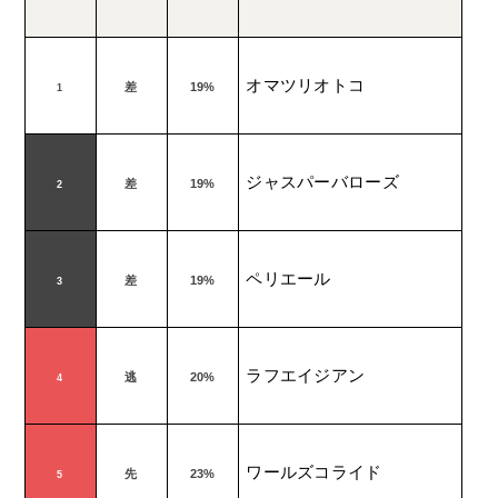
オマツリオトコ
差
19%
1
ジャスパーバローズ
差
19%
2
ペリエール
差
19%
3
ラフエイジアン
逃
20%
4
ワールズコライド
先
23%
5