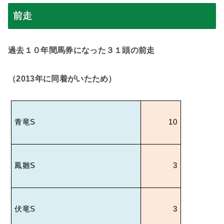
前走
過去１０年間馬券になった３１頭の前走
（2013年に同着がいたため）
青竜
S
10
鳳雛
S
3
伏竜
S
3