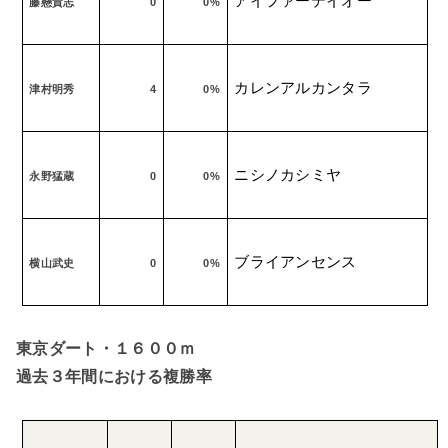
アイファーテイオー
藤懸貴志
0
0%
カレンアルカンタラ
津村明秀
4
0%
ニシノカシミヤ
永野猛蔵
0
0%
ブライアンセンス
横山武史
0
0%
東京ダート・１６００ｍ
過去３年間における複勝率