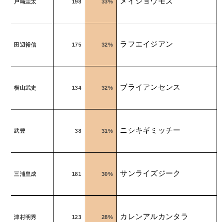
メイショウモズ
戸崎圭太
198
33%
ラフエイジアン
田辺裕信
175
32%
ブライアンセンス
横山武史
134
32%
ニシキギミッチー
武豊
38
31%
サンライズジーク
三浦皇成
181
30%
カレンアルカンタラ
津村明秀
123
28%