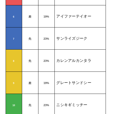
アイファーテイオー
差
19%
6
サンライズジーク
先
23%
7
カレンアルカンタラ
先
23%
8
グレートサンドシー
差
19%
9
ニシキギミッチー
先
23%
10