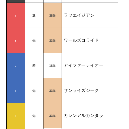
ラフエイジアン
逃
38%
4
ワールズコライド
先
33%
5
アイファーテイオー
差
18%
6
サンライズジーク
先
33%
7
カレンアルカンタラ
先
33%
8