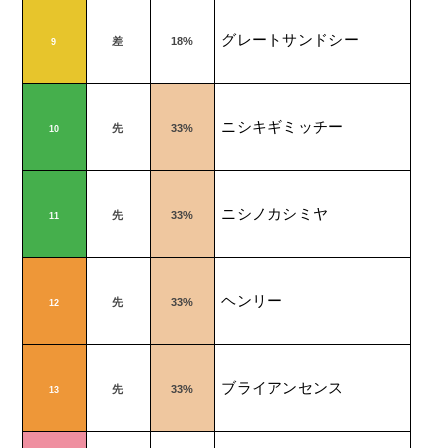
グレートサンドシー
差
18%
9
ニシキギミッチー
先
33%
10
ニシノカシミヤ
先
33%
11
ヘンリー
先
33%
12
ブライアンセンス
先
33%
13