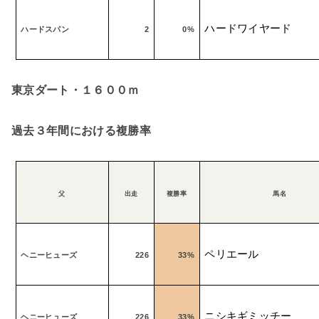
ハードワイヤード
ハードスパン
2
0%
東京ダート・１６００ｍ
過去３年間における複勝率
父
出走
複勝率
馬名
ペリエール
ヘニーヒューズ
226
33%
ニシキギミッチー
ヘニーヒューズ
226
33%