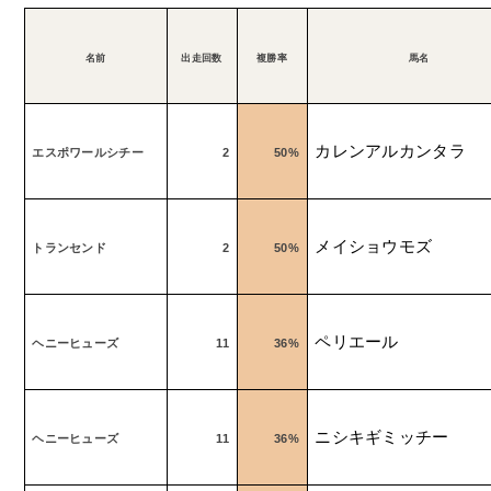
名前
出走回数
複勝率
馬名
カレンアルカンタラ
エスポワールシチー
2
50%
メイショウモズ
トランセンド
2
50%
ペリエール
ヘニーヒューズ
11
36%
ニシキギミッチー
ヘニーヒューズ
11
36%