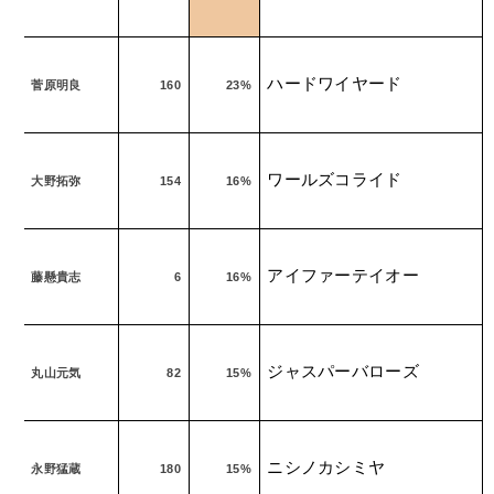
ハードワイヤード
菅原明良
160
23%
ワールズコライド
大野拓弥
154
16%
アイファーテイオー
藤懸貴志
6
16%
ジャスパーバローズ
丸山元気
82
15%
ニシノカシミヤ
永野猛蔵
180
15%