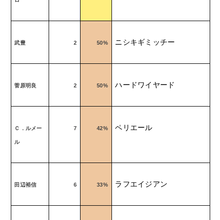
ニシキギミッチー
武豊
2
50%
ハードワイヤード
菅原明良
2
50%
ペリエール
Ｃ．ルメー
7
42%
ル
ラフエイジアン
田辺裕信
6
33%