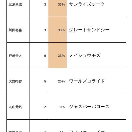
サンライズジーク
三浦皇成
3
33%
グレートサンドシー
川田将雅
3
33%
メイショウモズ
戸崎圭太
9
33%
ワールズコライド
大野拓弥
5
20%
ジャスパーバローズ
丸山元気
2
0%