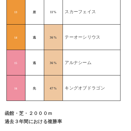
スカーフェイス
差
11%
13
テーオーシリウス
逃
36%
14
アルナシーム
逃
36%
15
キングオブドラゴン
先
47%
16
函館・芝・２０００ｍ
過去３年間における複勝率