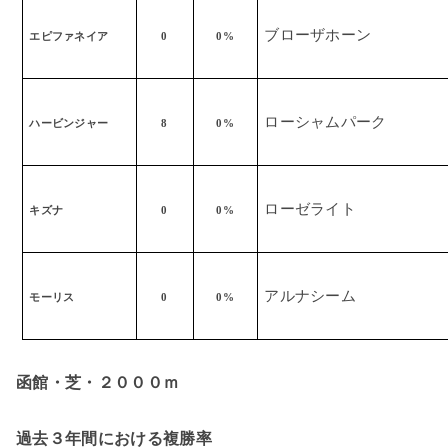
ブローザホーン
エピファネイア
0
0%
ローシャムパーク
ハービンジャー
8
0%
ローゼライト
キズナ
0
0%
アルナシーム
モーリス
0
0%
函館・芝・２０００ｍ
過去３年間における複勝率