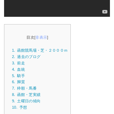
目次
[
非表示
]
1.
函館競馬場・芝・２０００ｍ
2.
過去のブログ
3.
前走
4.
血統
5.
騎手
6.
脚質
7.
枠順・馬番
8.
函館・芝実績
9.
土曜日の傾向
10.
予想