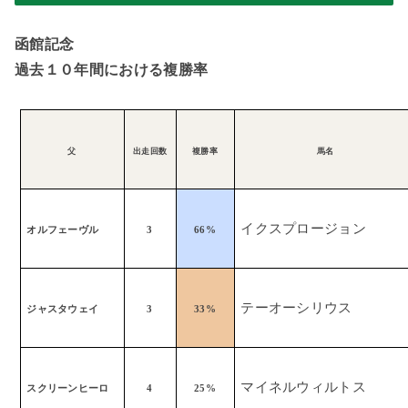
函館記念
過去１０年間における複勝率
父
出走回数
複勝率
馬名
イクスプロージョン
オルフェーヴル
3
66%
テーオーシリウス
ジャスタウェイ
3
33%
マイネルウィルトス
スクリーンヒーロ
4
25%