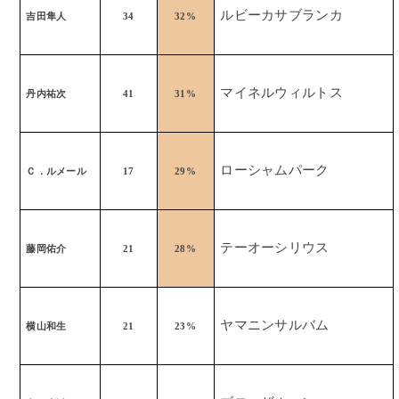
ルビーカサブランカ
吉田隼人
34
32%
マイネルウィルトス
丹内祐次
41
31%
ローシャムパーク
Ｃ．ルメール
17
29%
テーオーシリウス
藤岡佑介
21
28%
ヤマニンサルバム
横山和生
21
23%