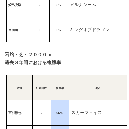
アルナシーム
鮫島克駿
2
0%
キングオブドラゴン
富田暁
0
0%
函館・芝・２０００ｍ
過去３年間における複勝率
名前
出走回数
複勝率
馬名
スカーフェイス
西村淳也
6
66%