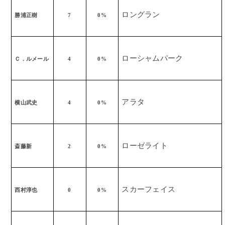
ロングラン
勝浦正樹
7
0%
ローシャムパーク
Ｃ．ルメール
4
0%
アラタ
横山武史
4
0%
ローゼライト
斎藤新
2
0%
スカーフェイス
西村淳也
0
0%