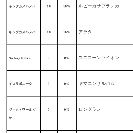
ルビーカサブランカ
キングカメハメハ
18
16%
アラタ
キングカメハメハ
18
16%
ユニコーンライオン
No Nay Never
0
0%
ヤマニンサルバム
イスラボニータ
0
0%
ロングラン
ヴィクトワールピ
0
0%
サ