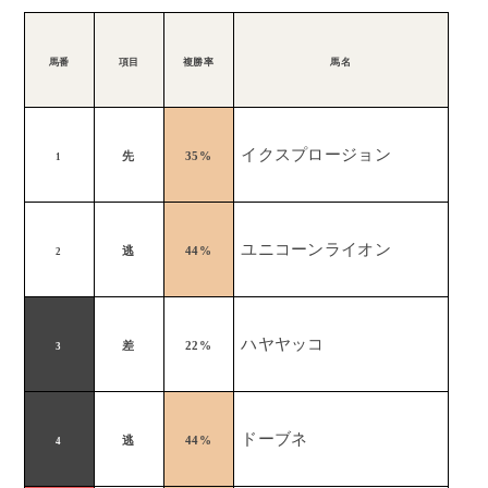
馬番
項目
複勝率
馬名
イクスプロージョン
先
35%
1
ユニコーンライオン
逃
44%
2
ハヤヤッコ
差
22%
3
ドーブネ
逃
44%
4