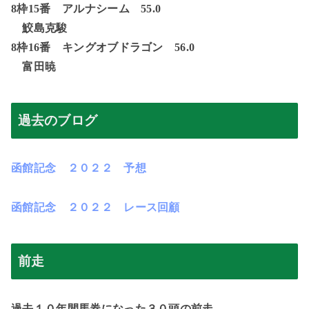
8枠15番 アルナシーム 55.0
鮫島克駿
8枠16番 キングオブドラゴン 56.0
富田暁
過去のブログ
函館記念 ２０２２ 予想
函館記念 ２０２２ レース回顧
前走
過去１０年間馬券になった３０頭の前走