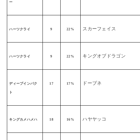
ー
スカーフェイス
ハーツクライ
9
22%
キングオブドラゴン
ハーツクライ
9
22%
ドーブネ
ディープインパク
17
17%
ト
ハヤヤッコ
キングカメハメハ
18
16%