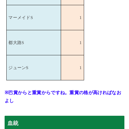
マーメイド
S
1
都大路
S
1
ジューン
S
1
※
巴賞からと重賞からですね。重賞の格が高ければなお
よし
血統