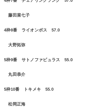
4
枠
7
番 チェアリングソング
57.0
藤田菜七子
4
枠
8
番 ライオンボス
57.0
大野拓弥
5
枠
9
番 サトノファビュラス
55.0
丸田恭介
5
枠
10
番 トキメキ
55.0
松岡正海