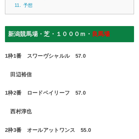
11.
予想
新潟競馬場・芝・１０００ｍ・
良馬場
1
枠
1
番 スワーヴシャルル
57.0
田辺裕信
1
枠
2
番 ロードベイリーフ
57.0
西村淳也
2
枠
3
番 オールアットワンス
55.0