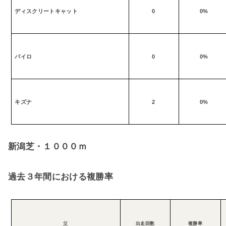
ディスクリートキャット
0
0%
パイロ
0
0%
キズナ
2
0%
新潟芝・１０００ｍ
過去３年間における複勝率
父
出走回数
複勝率