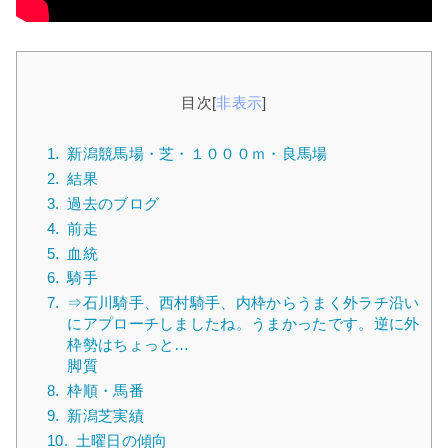
目次
[
非表示
]
1.
新潟競馬場・芝・１０００ｍ・良馬場
2.
結果
3.
過去のブログ
4.
前走
5.
血統
6.
騎手
7.
⇒石川騎手、西村騎手、内枠からうまく外ラチ沿い
にアプローチしましたね。うまかったです。逆に外
枠勢はちょっと…
脚質
8.
枠順・馬番
9.
新潟芝実績
10.
土曜日の傾向