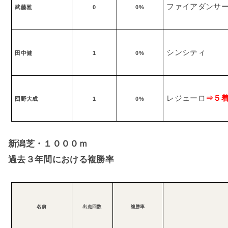
ファイアダンサ
武藤雅
0
0%
シンシティ
田中健
1
0%
レジェーロ
⇒５
団野大成
1
0%
新潟芝・１０００ｍ
過去３年間における複勝率
名前
出走回数
複勝率