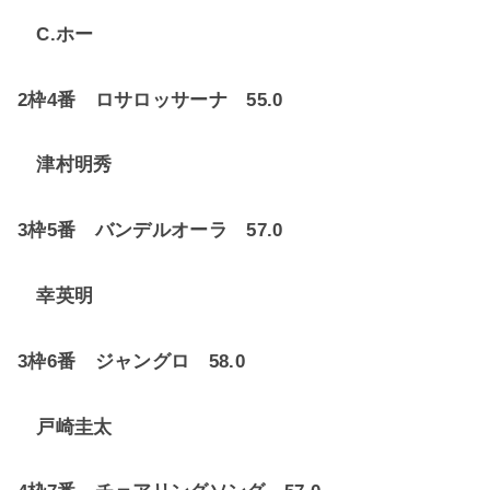
C.
ホー
2
枠
4
番 ロサロッサーナ
55.0
津村明秀
3
枠
5
番 バンデルオーラ
57.0
幸英明
3
枠
6
番 ジャングロ
58.0
戸崎圭太