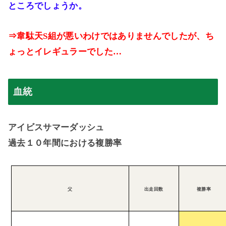
ところでしょうか。
⇒
韋駄天
S
組が悪いわけではありませんでしたが、
ち
ょっとイレギュラーでした…
血統
アイビスサマーダッシュ
過去１０年間における複勝率
父
出走回数
複勝率