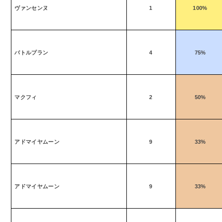
ヴァンセンヌ
1
100%
バトルプラン
4
75%
マクフィ
2
50%
アドマイヤムーン
9
33%
アドマイヤムーン
9
33%