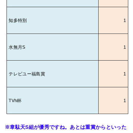
知多特別
1
水無月
S
1
テレビユー福島賞
1
TVh
杯
1
※韋駄天
S
組が優秀ですね。あとは重賞からといった