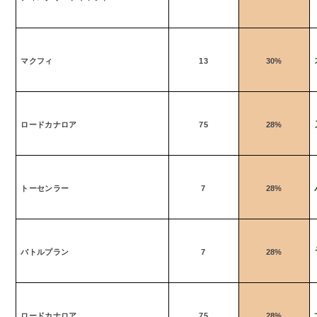
マクフィ
13
30%
ロードカナロア
75
28%
トーセンラー
7
28%
バトルプラン
7
28%
ロードカナロア
75
28%