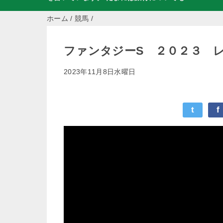
ホーム
/
競馬
/
ファンタジーS ２０２３ 
2023年11月8日水曜日
t
f