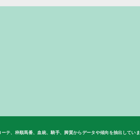
ーテ、枠順馬番、血統、騎手、脚質からデータや傾向を抽出していま