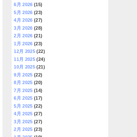
6月 2026
(15)
5月 2026
(23)
4月 2026
(27)
3月 2026
(28)
2月 2026
(21)
1月 2026
(23)
12月 2025
(22)
11月 2025
(24)
10月 2025
(21)
9月 2025
(22)
8月 2025
(20)
7月 2025
(14)
6月 2025
(17)
5月 2025
(22)
4月 2025
(27)
3月 2025
(27)
2月 2025
(23)