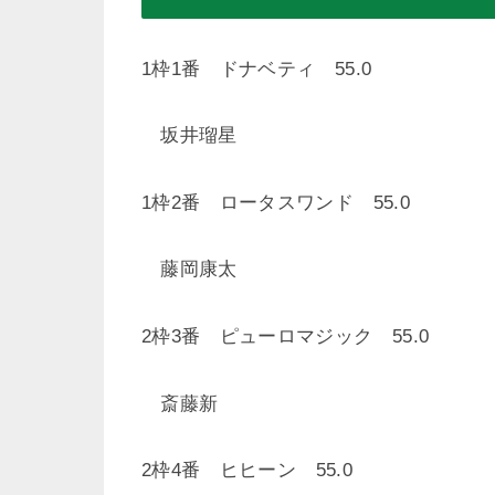
1
枠
1
番 ドナベティ
55.0
坂井瑠星
1
枠
2
番 ロータスワンド
55.0
藤岡康太
2
枠
3
番 ピューロマジック
55.0
斎藤新
2
枠
4
番 ヒヒーン
55.0