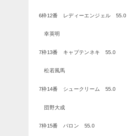
6
枠
12
番 レディーエンジェル
55.0
幸英明
7
枠
13
番 キャプテンネキ
55.0
松若風馬
7
枠
14
番 シュークリーム
55.0
団野大成
7
枠
15
番 バロン
55.0