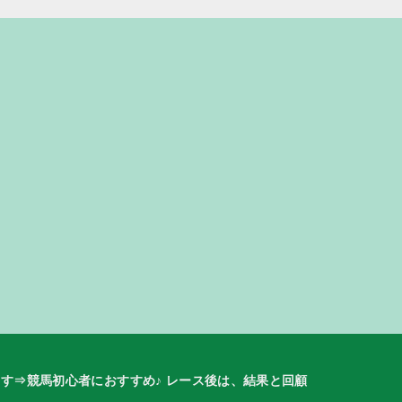
す⇒競馬初心者におすすめ♪ レース後は、結果と回顧