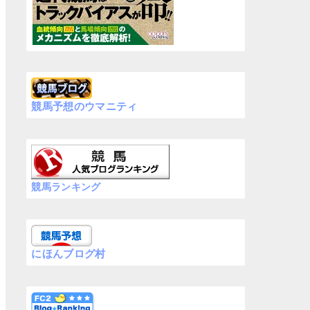
競馬予想のウマニティ
競馬ランキング
にほんブログ村