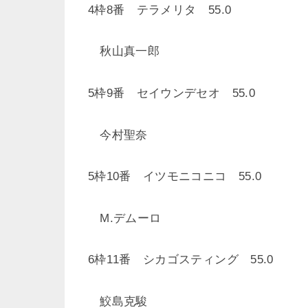
4
枠
8
番 テラメリタ
55.0
秋山真一郎
5
枠
9
番 セイウンデセオ
55.0
今村聖奈
5
枠
10
番 イツモニコニコ
55.0
M.
デムーロ
6
枠
11
番 シカゴスティング
55.0
鮫島克駿