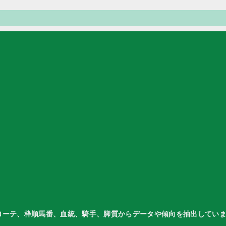
ーテ、枠順馬番、血統、騎手、脚質からデータや傾向を抽出していま