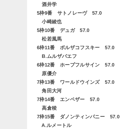
酒井学
5枠9番 サトノレーヴ 57.0
小崎綾也
5枠10番 デュガ 57.0
松若風馬
6枠11番 ボルザコフスキー 57.0
B.ムルザバエフ
6枠12番 ホープフルサイン 57.0
原優介
7枠13番 ワールドウインズ 57.0
角田大河
7枠14番 エンペザー 57.0
高倉稜
7枠15番 ダノンティンパニー 57.0
A.ルメートル