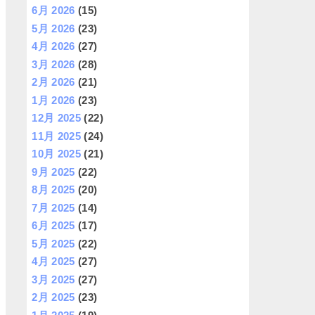
6月 2026
(15)
5月 2026
(23)
4月 2026
(27)
3月 2026
(28)
2月 2026
(21)
1月 2026
(23)
12月 2025
(22)
11月 2025
(24)
10月 2025
(21)
9月 2025
(22)
8月 2025
(20)
7月 2025
(14)
6月 2025
(17)
5月 2025
(22)
4月 2025
(27)
3月 2025
(27)
2月 2025
(23)