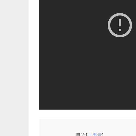
目次
[
非表示
]