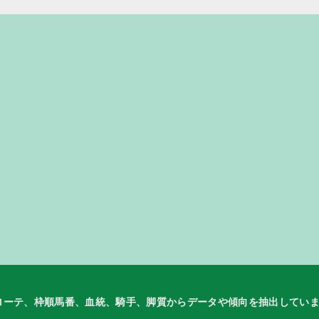
ーテ、枠順馬番、血統、騎手、脚質からデータや傾向を抽出していま