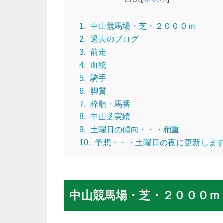
1.
中山競馬場・芝・２０００ｍ
2.
過去のブログ
3.
前走
4.
血統
5.
騎手
6.
脚質
7.
枠順・馬番
8.
中山芝実績
9.
土曜日の傾向・・・稍重
10.
予想・・・土曜日の夜に更新しま
中山競馬場・芝・２０００ｍ