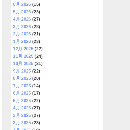
6月 2026
(15)
5月 2026
(23)
4月 2026
(27)
3月 2026
(28)
2月 2026
(21)
1月 2026
(23)
12月 2025
(22)
11月 2025
(24)
10月 2025
(21)
9月 2025
(22)
8月 2025
(20)
7月 2025
(14)
6月 2025
(17)
5月 2025
(22)
4月 2025
(27)
3月 2025
(27)
2月 2025
(23)