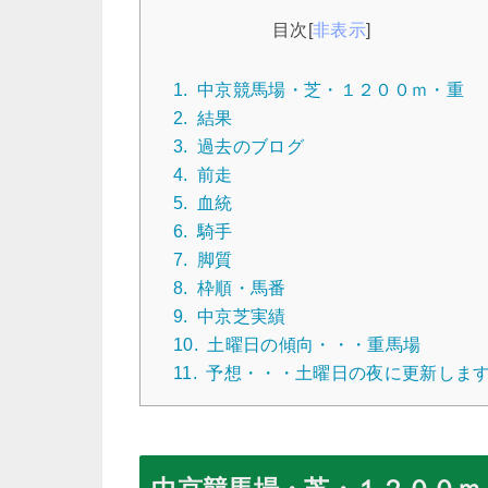
目次
[
非表示
]
1.
中京競馬場・芝・１２００ｍ・重
2.
結果
3.
過去のブログ
4.
前走
5.
血統
6.
騎手
7.
脚質
8.
枠順・馬番
9.
中京芝実績
10.
土曜日の傾向・・・重馬場
11.
予想・・・土曜日の夜に更新しま