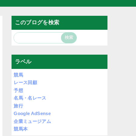
このブログを検索
ラベル
競馬
レース回顧
予想
名馬・名レース
旅行
Google AdSense
企業ミュージアム
競馬本