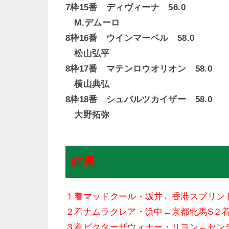
7枠15番 ディヴィーナ 56.0
M.デムーロ
8枠16番 ウインマーベル 58.0
松山弘平
8枠17番 マテンロウオリオン 58.0
横山典弘
8枠18番 シュバルツカイザー 58.0
大野拓弥
結果
１着マッドクール・坂井←香港スプリン
２着ナムラクレア・浜中←京都牝馬S２
３着ビクターザウィナー・リヨン←セン