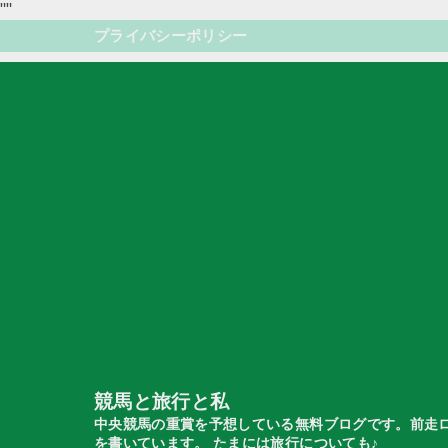
""
プライバシーポリシー
競馬と旅行と私
中央競馬の重賞を予想している無料ブログです。前走ロ
を書いています。 たまには旅行についても♪