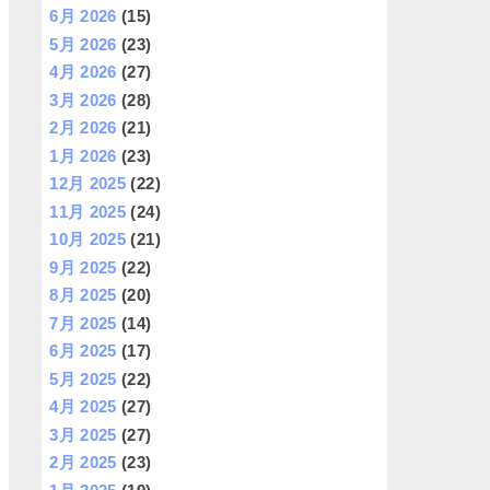
6月 2026
(15)
5月 2026
(23)
4月 2026
(27)
3月 2026
(28)
2月 2026
(21)
1月 2026
(23)
12月 2025
(22)
11月 2025
(24)
10月 2025
(21)
9月 2025
(22)
8月 2025
(20)
7月 2025
(14)
6月 2025
(17)
5月 2025
(22)
4月 2025
(27)
3月 2025
(27)
2月 2025
(23)