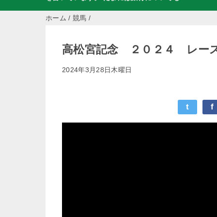
ホーム
/
競馬
/
高松宮記念 ２０２４ レー
2024年3月28日木曜日
t
f