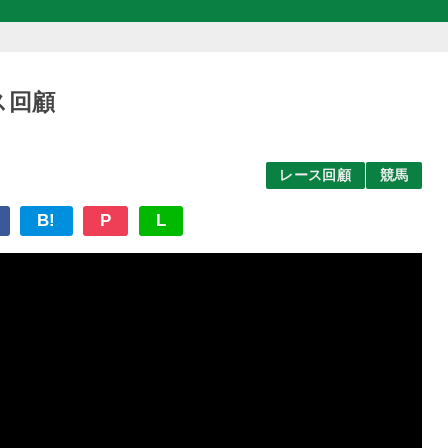
ス回顧
レース回顧
競馬
B!
P
L