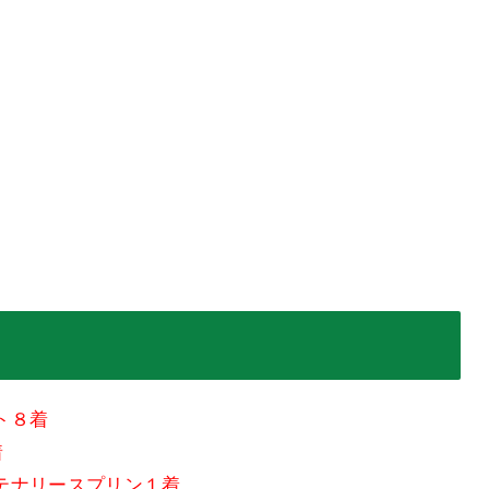
ト８着
着
テナリースプリン１着