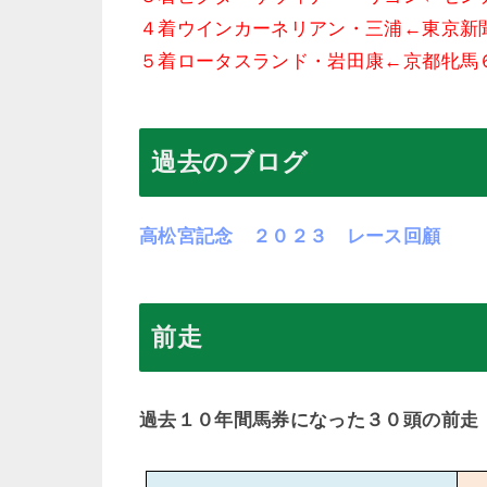
４着ウインカーネリアン・三浦←東京新
５着ロータスランド・岩田康←京都牝馬
過去のブログ
高松宮記念 ２０２３ レース回顧
前走
過去１０年間馬券になった３０頭の前走