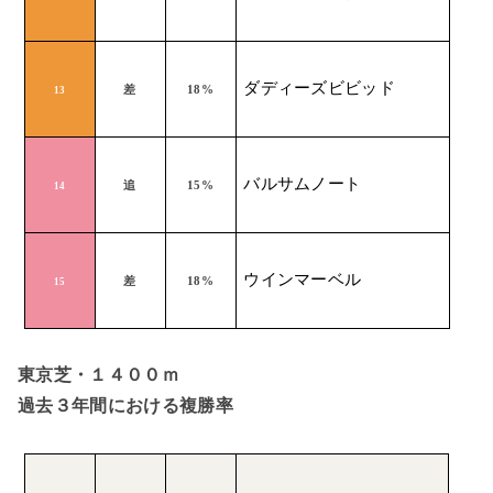
ダディーズビビッド
差
18%
13
バルサムノート
追
15%
14
ウインマーベル
差
18%
15
東京芝・１４００ｍ
過去３年間における複勝率