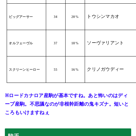
トウシンマカオ
ビッグアーサー
34
20%
ソーヴァリアント
オルフェーヴル
37
18%
クリノガウディー
スクリーンヒーロー
55
16%
※
ロードカナロア産駒が基本ですね。あと怖いのはディ
ープ産駒。不思議なのが非根幹距離の鬼キズナ。短いと
ころもいけますねぇ