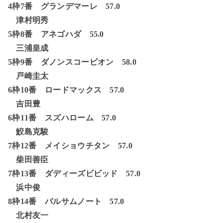
4枠7番 グランデマーレ 57.0
津村明秀
5枠8番 アネゴハダ 55.0
三浦皇成
5枠9番 ダノンスコーピオン 58.0
戸崎圭太
6枠10番 ロードマックス 57.0
吉田豊
6枠11番 スズハローム 57.0
鮫島克駿
7枠12番 メイショウチタン 57.0
柴田善臣
7枠13番 ダディーズビビッド 57.0
浜中俊
8枠14番 バルサムノート 57.0
北村友一