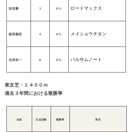
ロードマックス
吉田豊
3
0%
メイショウチタン
柴田善臣
4
0%
バルサムノート
北村友一
0
0%
東京芝・１４００ｍ
過去３年間における複勝率
名前
出走回数
複勝率
馬名