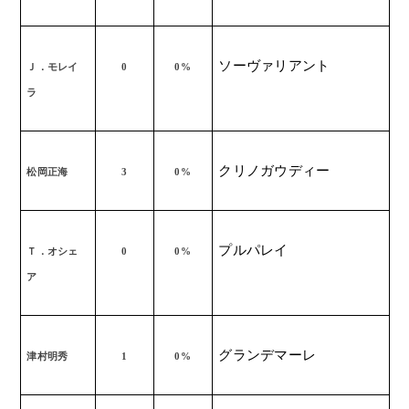
ソーヴァリアント
Ｊ．モレイ
0
0%
ラ
クリノガウディー
松岡正海
3
0%
プルパレイ
Ｔ．オシェ
0
0%
ア
グランデマーレ
津村明秀
1
0%