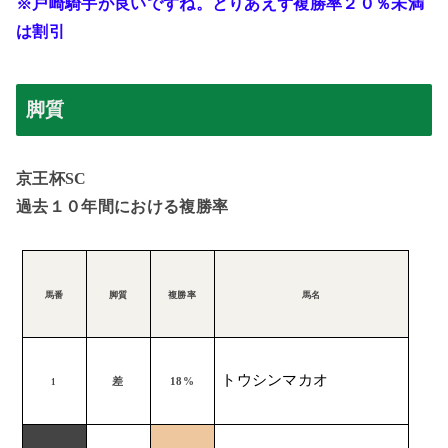
※戸崎騎手が良いですね。とりあえず複勝率２０％未満
は割引
脚質
京王杯
SC
過去１０年間における複勝率
馬番
脚質
複勝率
馬名
トウシンマカオ
差
18%
1