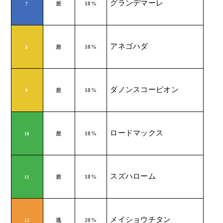
グランデマーレ
差
18%
7
アネゴハダ
差
18%
8
ダノンスコーピオン
差
18%
9
ロードマックス
差
18%
10
スズハローム
差
18%
11
メイショウチタン
逃
20%
12