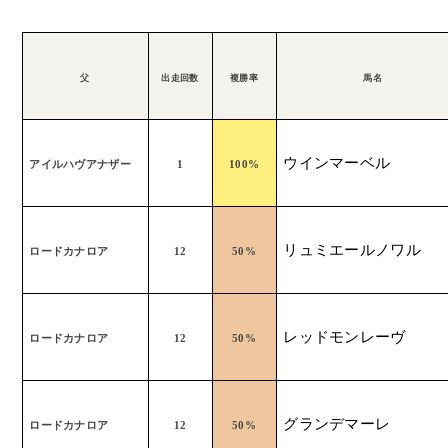
父
出走回数
複勝率
馬名
ウインマーベル
アイルハヴアナザー
1
100%
リュミエールノワル
ロードカナロア
12
50%
レッドモンレーヴ
ロードカナロア
12
50%
グランデマーレ
ロードカナロア
12
50%