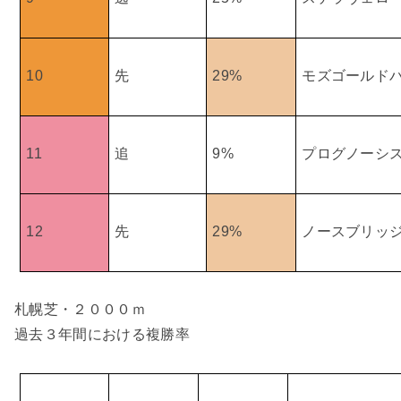
10
先
29%
モズゴールド
11
追
9%
プログノーシ
12
先
29%
ノースブリッ
札幌芝・２０００ｍ
過去３年間における複勝率