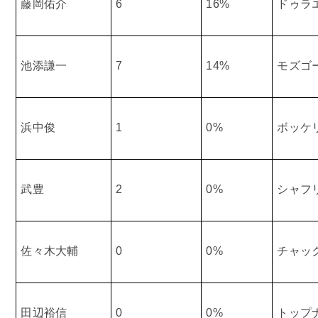
藤岡佑介
6
16%
ドゥラ
池添謙一
7
14%
モズゴ
浜中俊
1
0%
ボッケ
武豊
2
0%
シャフ
佐々木大輔
0
0%
チャッ
田辺裕信
0
0%
トップ