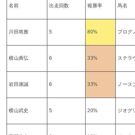
名前
出走回数
複勝率
馬名
川田将雅
5
80%
プログ
横山典弘
6
33%
ステラ
岩田康誠
6
33%
ノース
横山武史
5
20%
ジオグ