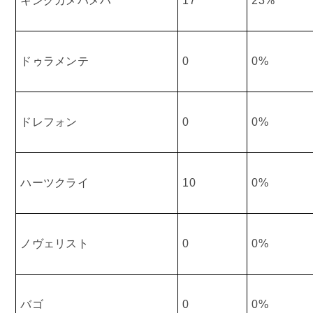
キングカメハメハ
17
23%
ドゥラメンテ
0
0%
ドレフォン
0
0%
ハーツクライ
10
0%
ノヴェリスト
0
0%
バゴ
0
0%