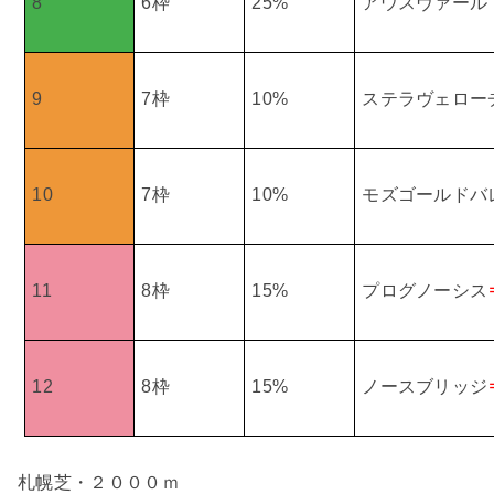
8
6
枠
25%
アウスヴァール
9
7
枠
10%
ステラヴェロー
10
7
枠
10%
モズゴールドバ
11
8
枠
15%
プログノーシス
12
8
枠
15%
ノースブリッジ
札幌芝・２０００ｍ