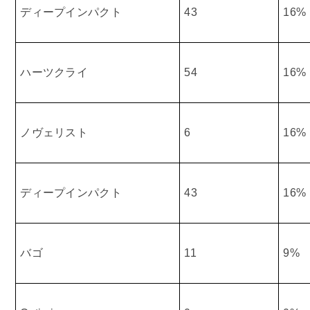
ディープインパクト
43
16%
ハーツクライ
54
16%
ノヴェリスト
6
16%
ディープインパクト
43
16%
バゴ
11
9%