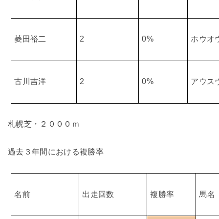
菱田裕二
2
0%
ホウオ
古川吉洋
2
0%
アウス
札幌芝・２０００ｍ
過去３年間における複勝率
名前
出走回数
複勝率
馬名