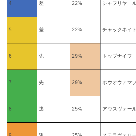
4
差
22%
シャフリヤー
5
差
22%
チャックネイ
6
先
29%
トップナイフ
7
先
29%
ホウオウアマ
8
逃
25%
アウスヴァー
9
逃
25%
ステラヴェロ