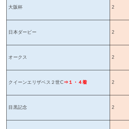
大阪杯
2
日本ダービー
2
オークス
2
クイーンエリザベス２世
C
⇒１・４着
2
目黒記念
2