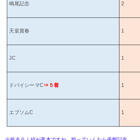
鳴尾記念
2
天皇賞春
1
JC
1
ドバイシーマ
C
⇒５着
1
エプソム
C
1
※前走ＧⅠ組が基本ですね。狙っていくなら函館記念、