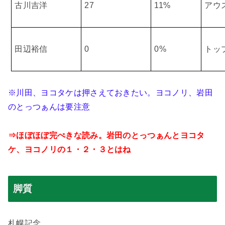
古川吉洋
27
11%
アウ
田辺裕信
0
0%
トッ
※川田、ヨコタケは押さえておきたい。ヨコノリ、岩田
のとっつぁんは要注意
⇒ほぼほぼ完ぺきな読み。岩田のとっつぁんとヨコタ
ケ、ヨコノリの１・２・３とはね
脚質
札幌記念