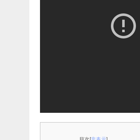
目次
[
非表示
]