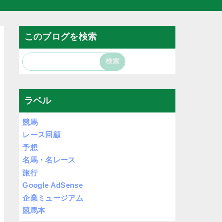
このブログを検索
ラベル
競馬
レース回顧
予想
名馬・名レース
旅行
Google AdSense
企業ミュージアム
競馬本