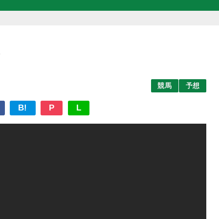
想
競馬
予想
B!
P
L