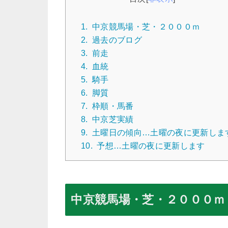
1.
中京競馬場・芝・２０００ｍ
2.
過去のブログ
3.
前走
4.
血統
5.
騎手
6.
脚質
7.
枠順・馬番
8.
中京芝実績
9.
土曜日の傾向…土曜の夜に更新しま
10.
予想…土曜の夜に更新します
中京競馬場・芝・２０００ｍ