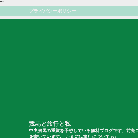
""
プライバシーポリシー
競馬と旅行と私
中央競馬の重賞を予想している無料ブログです。前走ロ
を書いています。 たまには旅行についても♪