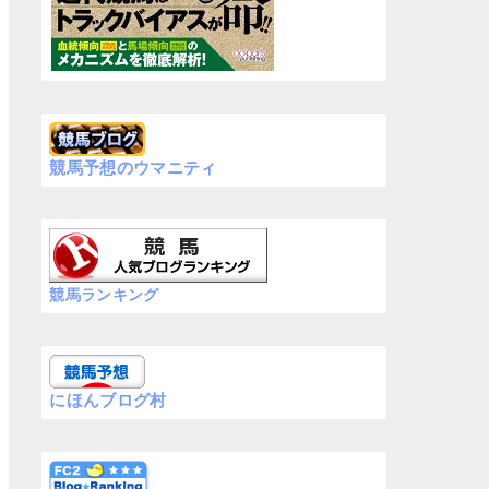
競馬予想のウマニティ
競馬ランキング
にほんブログ村