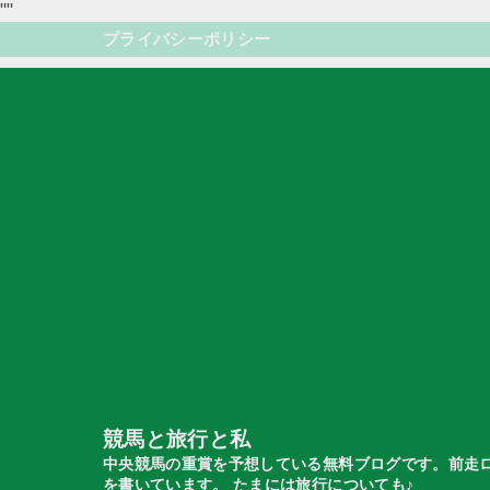
""
プライバシーポリシー
競馬と旅行と私
中央競馬の重賞を予想している無料ブログです。前走ロ
を書いています。 たまには旅行についても♪