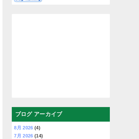
ブログ アーカイブ
8月 2026
(4)
7月 2026
(14)