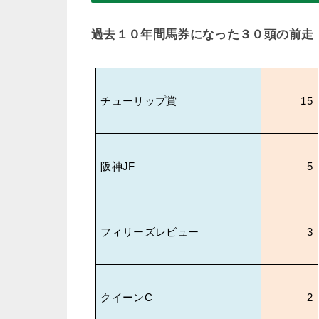
過去１０年間馬券になった３０頭の前走
チューリップ賞
15
阪神
JF
5
フィリーズレビュー
3
クイーン
C
2