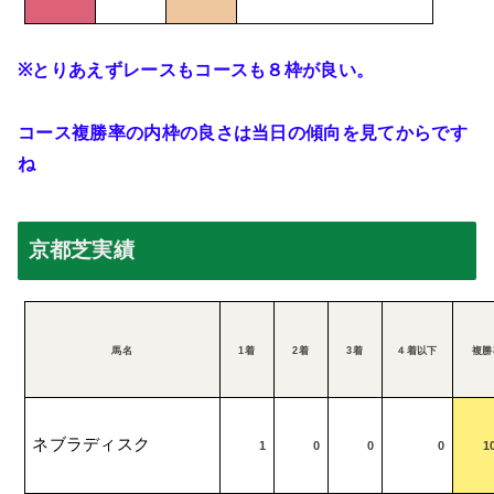
※
とりあえずレースもコースも８枠が良い。
コース複勝率の内枠の良さは当日の傾向を見てからです
ね
京都芝実績
馬名
1
着
2
着
3
着
４着以下
複勝
ネブラディスク
1
0
0
0
1