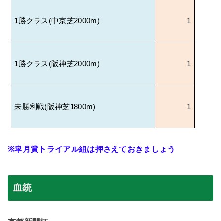
1
勝クラス
(
中京芝
2000m)
1
1
勝クラス
(
阪神芝
2000m)
1
未勝利戦
(
阪神芝
1800m)
1
※
皐月賞トライアル組は押さえておきましょう
血統