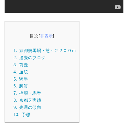
目次
[
非表示
]
1.
京都競馬場・芝・２２００ｍ
2.
過去のブログ
3.
前走
4.
血統
5.
騎手
6.
脚質
7.
枠順・馬番
8.
京都芝実績
9.
先週の傾向
10.
予想