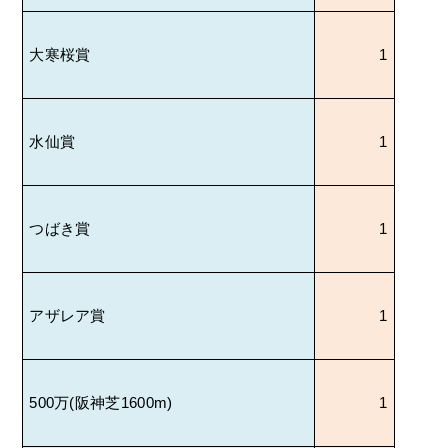
大寒桜賞
1
水仙賞
1
つばき賞
1
アザレア賞
1
500
万
(
阪神芝
1600m)
1