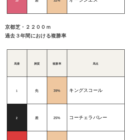
オーシンエス
差
32%
10
京都芝・２２００ｍ
過去３年間における複勝率
馬番
脚質
複勝率
馬名
キングスコール
先
39%
1
コーチェラバレー
差
25%
2