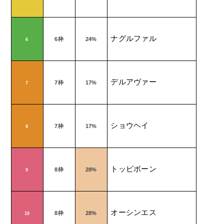
ナグルファル
6
枠
24%
6
デルアヴァー
7
枠
17%
7
ショウヘイ
7
枠
17%
8
トッピボーン
8
枠
28%
9
オーシンエス
8
枠
28%
10