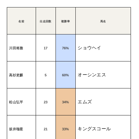
名前
出走回数
複勝率
馬名
ショウヘイ
川田将雅
17
76%
オーシンエス
高杉吏麒
5
60%
エムズ
松山弘平
23
34%
キングスコール
坂井瑠星
21
33%