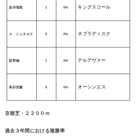
キングスコール
坂井瑠星
1
0%
ネブラディスク
Ａ．シュタルケ
0
0%
デルアヴァー
荻野極
1
0%
オーシンエス
高杉吏麒
0
0%
京都芝・２２００ｍ
過去３年間における複勝率