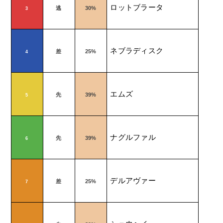
ロットブラータ
逃
30%
3
ネブラディスク
差
25%
4
エムズ
先
39%
5
ナグルファル
先
39%
6
デルアヴァー
差
25%
7