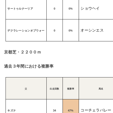
ショウヘイ
サートゥルナーリア
0
0%
オーシンエス
デクラレーションオブウォー
0
0%
京都芝・２２００ｍ
過去３年間における複勝率
父
出走回数
複勝率
馬名
コーチェラバレー
キズナ
34
47%