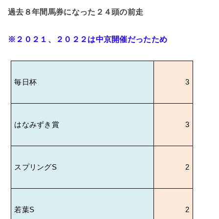
過去８年間馬券になった２４頭の前走
※２０２１、２０２２は中京開催だったため
毎日杯
3
はなみずき賞
3
スプリング
S
2
若葉
S
2