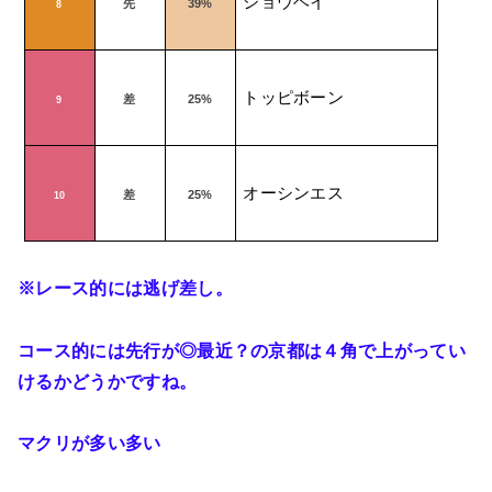
ショウヘイ
先
39%
8
トッピボーン
差
25%
9
オーシンエス
差
25%
10
※レース的には逃げ差し。
コース的には先行が◎最近？の京都は４角で上がってい
けるかどうかですね。
マクリが多い多い