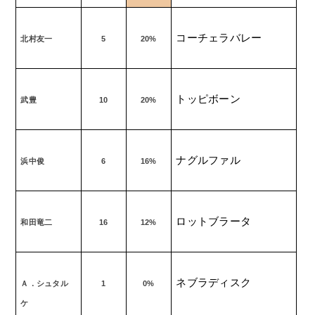
コーチェラバレー
北村友一
5
20%
トッピボーン
武豊
10
20%
ナグルファル
浜中俊
6
16%
ロットブラータ
和田竜二
16
12%
ネブラディスク
Ａ．シュタル
1
0%
ケ