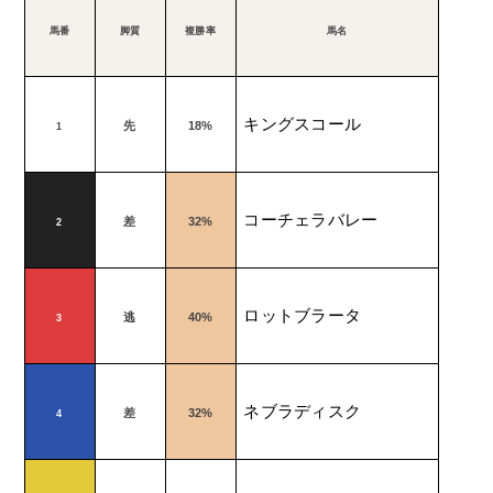
馬番
脚質
複勝率
馬名
キングスコール
先
18%
1
コーチェラバレー
差
32%
2
ロットブラータ
逃
40%
3
ネブラディスク
差
32%
4