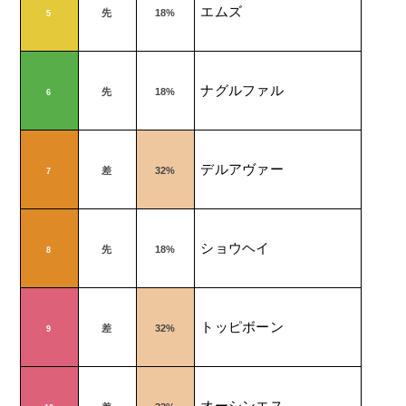
エムズ
先
18%
5
ナグルファル
先
18%
6
デルアヴァー
差
32%
7
ショウヘイ
先
18%
8
トッピボーン
差
32%
9