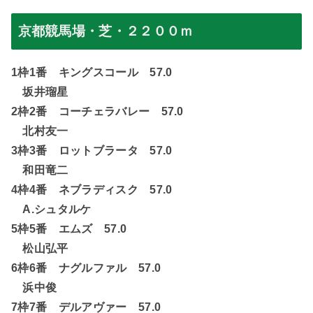
京都競馬場・芝・２２００ｍ
1
枠
1
番 キングスコール
57.0
坂井瑠星
2
枠
2
番 コーチェラバレー
57.0
北村友一
3
枠
3
番 ロットブラータ
57.0
和田竜二
4
枠
4
番 ネブラディスク
57.0
A.
シュタルケ
5
枠
5
番 エムズ
57.0
松山弘平
6
枠
6
番 ナグルファル
57.0
浜中俊
7
枠
7
番 デルアヴァー
57.0