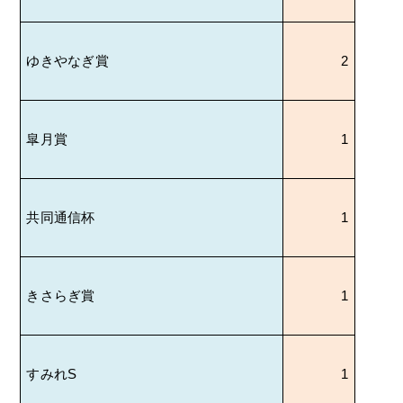
ゆきやなぎ賞
2
皐月賞
1
共同通信杯
1
きさらぎ賞
1
すみれ
S
1