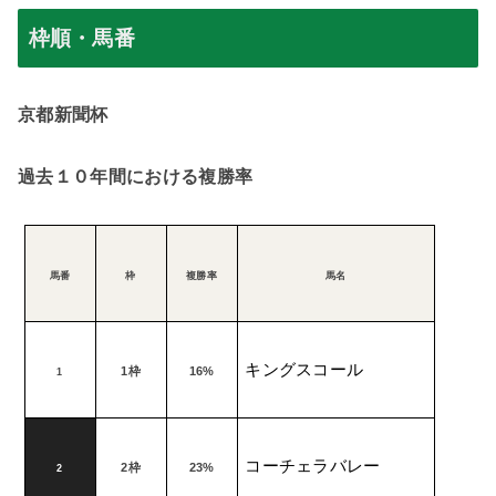
枠順・馬番
京都新聞杯
過去１０年間における複勝率
馬番
枠
複勝率
馬名
キングスコール
1
枠
16%
1
コーチェラバレー
2
枠
23%
2