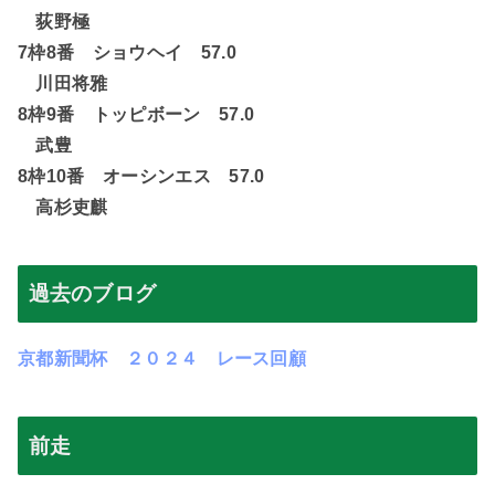
荻野極
7
枠
8
番 ショウヘイ
57.0
川田将雅
8
枠
9
番 トッピボーン
57.0
武豊
8
枠
10
番 オーシンエス
57.0
高杉吏麒
過去のブログ
京都新聞杯 ２０２４ レース回顧
前走