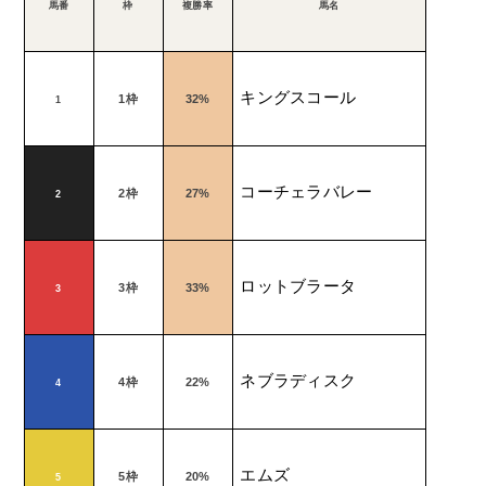
馬番
枠
複勝率
馬名
キングスコール
1
枠
32%
1
コーチェラバレー
2
枠
27%
2
ロットブラータ
3
枠
33%
3
ネブラディスク
4
枠
22%
4
エムズ
5
枠
20%
5