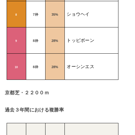
ショウヘイ
7
枠
35%
8
トッピボーン
8
枠
28%
9
オーシンエス
8
枠
28%
10
京都芝・２２００ｍ
過去３年間における複勝率