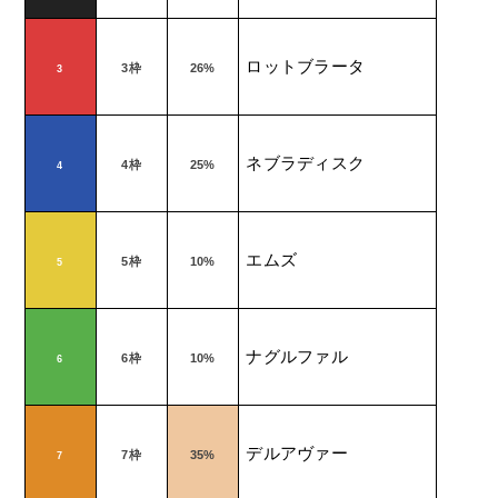
ロットブラータ
3
枠
26%
3
ネブラディスク
4
枠
25%
4
エムズ
5
枠
10%
5
ナグルファル
6
枠
10%
6
デルアヴァー
7
枠
35%
7