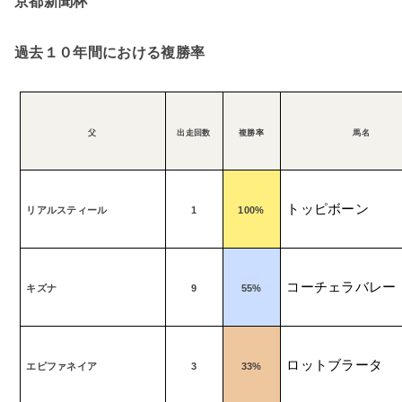
京都新聞杯
過去１０年間における複勝率
父
出走回数
複勝率
馬名
トッピボーン
リアルスティール
1
100%
コーチェラバレー
キズナ
9
55%
ロットブラータ
エピファネイア
3
33%