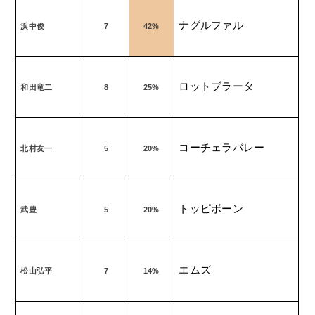
ナグルファル
浜中俊
7
42%
ロットブラータ
和田竜二
8
25%
コーチェラバレー
北村友一
5
20%
トッピボーン
武豊
5
20%
エムズ
松山弘平
7
14%