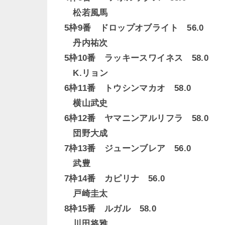
松若風馬
5
枠
9
番 ドロップオブライト
56.0
丹内祐次
5
枠
10
番 ラッキースワイネス
58.0
K.
リョン
6
枠
11
番 トウシンマカオ
58.0
横山武史
6
枠
12
番 ヤマニンアルリフラ
58.0
団野大成
7
枠
13
番 ジューンブレア
56.0
武豊
7
枠
14
番 カピリナ
56.0
戸崎圭太
8
枠
15
番 ルガル
58.0
川田将雅