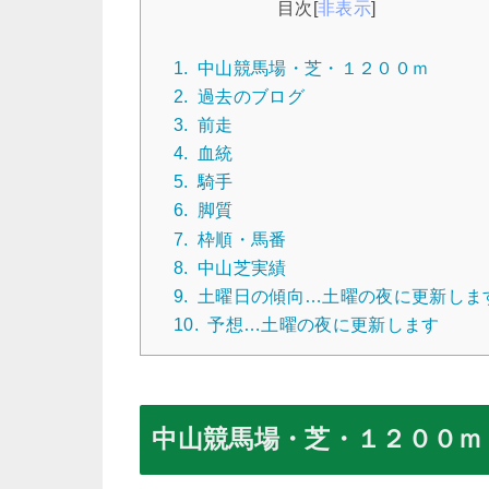
目次
[
非表示
]
1.
中山競馬場・芝・１２００ｍ
2.
過去のブログ
3.
前走
4.
血統
5.
騎手
6.
脚質
7.
枠順・馬番
8.
中山芝実績
9.
土曜日の傾向…土曜の夜に更新しま
10.
予想…土曜の夜に更新します
中山競馬場・芝・１２００ｍ