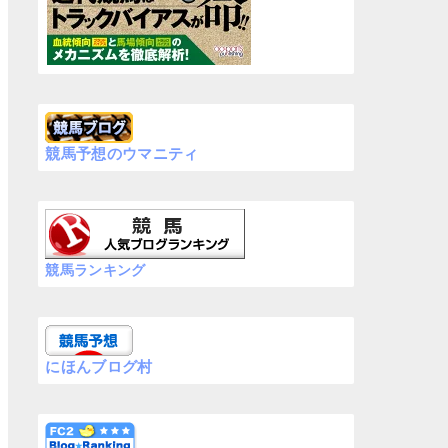
競馬予想のウマニティ
競馬ランキング
にほんブログ村