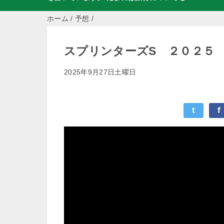
ホーム
/
予想
/
スプリンターズS ２０２５
2025年9月27日土曜日
t
f