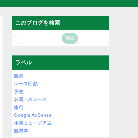
このブログを検索
ラベル
競馬
レース回顧
予想
名馬・名レース
旅行
Google AdSense
企業ミュージアム
競馬本