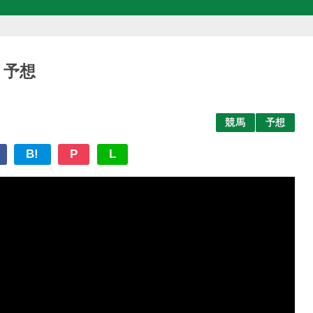
 予想
競馬
予想
B!
P
L