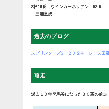
8
枠
16
番 ウインカーネリアン
58.0
三浦皇成
過去のブログ
スプリンターズS ２０２４ レース回
前走
過去１０年間馬券になった３０頭の前走