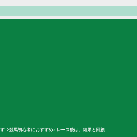
す⇒競馬初心者におすすめ♪ レース後は、結果と回顧