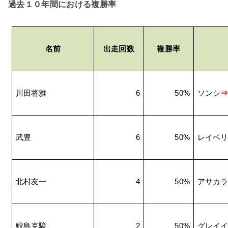
過去１０年間における複勝率
名前
出走回数
複勝率
川田将雅
6
50%
ソンシ
武豊
6
50%
レイベ
北村友一
4
50%
アサカ
鮫島克駿
2
50%
グレイ