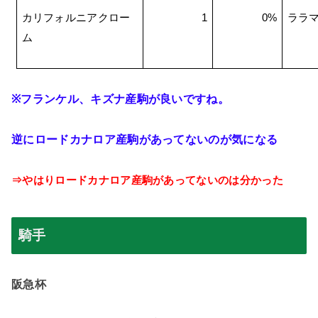
カリフォルニアクロー
1
0%
ララ
ム
※
フランケル、キズナ産駒が良いですね。
逆にロードカナロア産駒があってないのが気になる
⇒やはりロードカナロア産駒があってないのは分かった
騎手
阪急杯