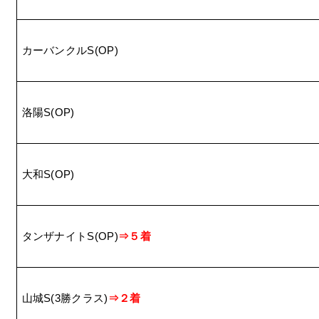
カーバンクル
S(OP)
洛陽
S(OP)
大和
S(OP)
タンザナイト
S(OP)
⇒５着
山城
S(3
勝クラス
)
⇒２着