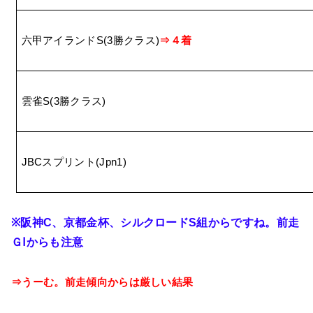
六甲アイランド
S(3
勝クラス
)
⇒４着
雲雀
S(3
勝クラス
)
JBC
スプリント
(Jpn1)
※
阪神
C
、京都金杯、シルクロード
S
組からですね。前走
Ｇ
Ⅰ
からも注意
⇒うーむ。前走傾向からは厳しい結果