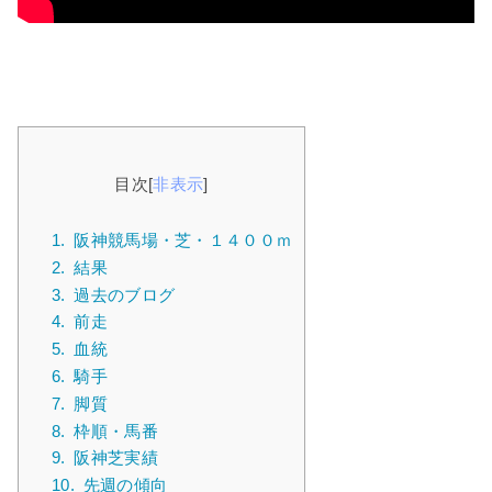
目次
[
非表示
]
1.
阪神競馬場・芝・１４００ｍ
2.
結果
3.
過去のブログ
4.
前走
5.
血統
6.
騎手
7.
脚質
8.
枠順・馬番
9.
阪神芝実績
10.
先週の傾向