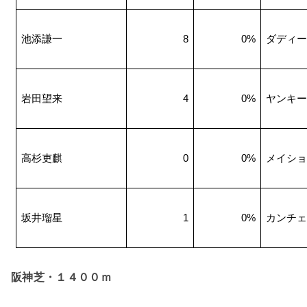
池添謙一
8
0%
ダディ
岩田望来
4
0%
ヤンキ
高杉吏麒
0
0%
メイシ
坂井瑠星
1
0%
カンチ
阪神芝・１４００ｍ