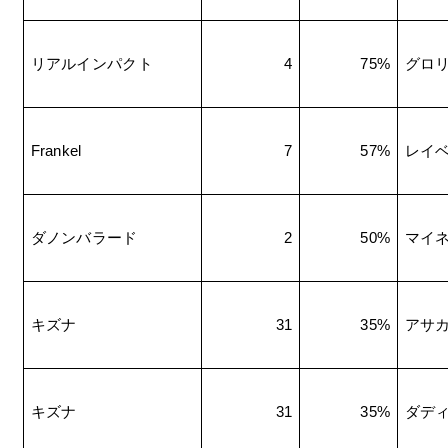
リアルインパクト
4
75%
グロ
Frankel
7
57%
レイ
ダノンバラード
2
50%
マイ
キズナ
31
35%
アサ
キズナ
31
35%
ダデ