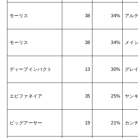
モーリス
38
34%
アル
モーリス
38
34%
メイ
ディープインパクト
13
30%
グレ
エピファネイア
35
25%
ヤン
ビッグアーサー
19
21%
カン