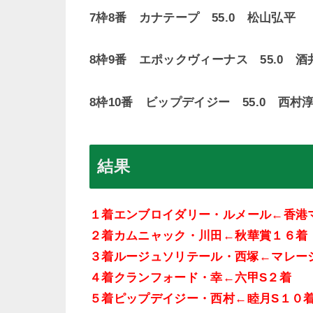
7
枠
8
番 カナテープ
55.0
松山弘平
8
枠
9
番 エポックヴィーナス
55.0
酒
8
枠
10
番 ビップデイジー
55.0
西村淳
結果
１着
エンブロイダリー・ルメール←香港
２着カムニャック・川田
←秋華賞１６着
３着ルージュソリテール・西塚
←マレー
４着クランフォード・幸
←六甲S２着
５着ピップデイジー・西村
←睦月S１０