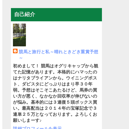
自己紹介
競馬と旅行と私～晴れときどき重賞予想
～
初めまして！ 競馬はオグリキャップから観
てた記憶があります。本格的にハマったの
はナリタブライアンから。ウイニングポス
ト、ダビスタにどっぷりはまり早３０年
弱。予想はそこそこあたるけど、馬券の買
い方が悪く、なかなか回収率が伸びないの
が悩み。基本的には３連復５頭ボックス買
い。最高配当は２０１４年の宝塚記念で３
連単２５万となっております。よろしくお
願いしまーす♪
詳細プロフィールを表示