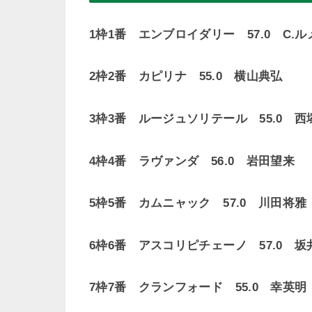
1
枠
1
番 エンブロイダリー
57.0
C.
ル
2
枠
2
番 カピリナ
55.0
横山典弘
3
枠
3
番 ルージュソリテール
55.0
西
4
枠
4
番 ラヴァンダ
56.0
岩田望来
5
枠
5
番 カムニャック
57.0
川田将雅
6
枠
6
番 アスコリピチェーノ
57.0
坂
7
枠
7
番 クランフォード
55.0
幸英明