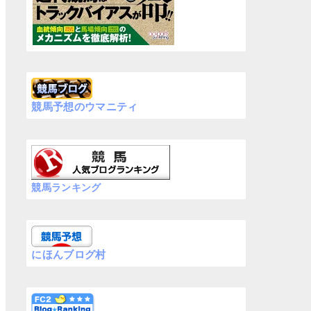
競馬予想のウマニティ
競馬ランキング
にほんブログ村