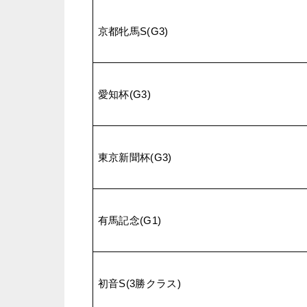
京都牝馬
S(G3)
愛知杯
(G3)
東京新聞杯
(G3)
有馬記念
(G1)
初音
S(3
勝クラス
)