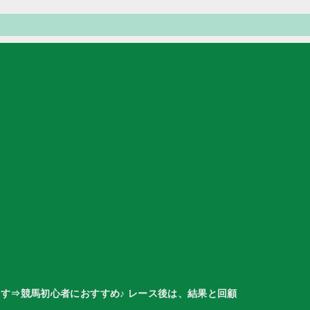
す⇒競馬初心者におすすめ♪ レース後は、結果と回顧