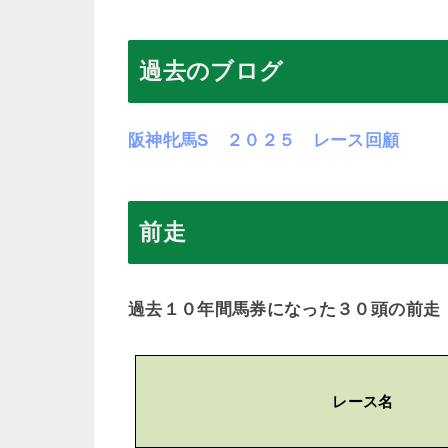
過去のブログ
阪神牝馬S ２０２５ レース回顧
前走
過去１０年間馬券になった３０頭の前走
レース名