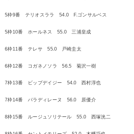
5
枠
9
番 テリオスララ
54.0
F.
ゴンサルベス
5
枠
10
番 ホールネス
55.0
三浦皇成
6
枠
11
番 テレサ
55.0
戸崎圭太
6
枠
12
番 コガネノソラ
56.5
菊沢一樹
7
枠
13
番 ビップデイジー
54.0
西村淳也
7
枠
14
番 パラディレーヌ
56.0
原優介
8
枠
15
番 ルージュソリテール
55.0
西塚洸二
8
枠
16
番 セントメモリーズ
52.0
木幡巧也