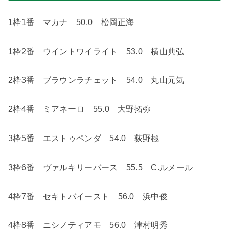
1
枠
1
番 マカナ
50.0
松岡正海
1
枠
2
番 ウイントワイライト
53.0
横山典弘
2
枠
3
番 ブラウンラチェット
54.0
丸山元気
2
枠
4
番 ミアネーロ
55.0
大野拓弥
3
枠
5
番 エストゥペンダ
54.0
荻野極
3
枠
6
番 ヴァルキリーバース
55.5
C.
ルメール
4
枠
7
番 セキトバイースト
56.0
浜中俊
4
枠
8
番 ニシノティアモ
56.0
津村明秀