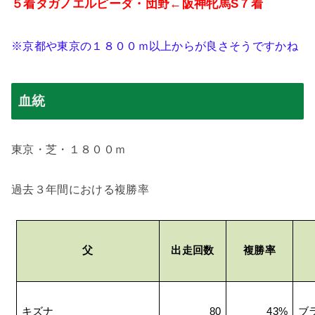
５着タガノエルピーダ・団野←阪神牝馬
S
７着
※京都や東京の１８００ｍ以上からが良さそうですかね
血統
東京・芝・１８００ｍ
過去３年間における複勝率
父
出走回数
複勝率
キズナ
80
43%
ブ