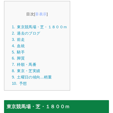
目次
[
非表示
]
1.
東京競馬場・芝・１８００ｍ
2.
過去のブログ
3.
前走
4.
血統
5.
騎手
6.
脚質
7.
枠順・馬番
8.
東京・芝実績
9.
土曜日の傾向…稍重
10.
予想
東京競馬場・芝・１８００ｍ