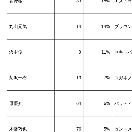
荻野極
33
18%
エスト
丸山元気
14
14%
ブラウ
浜中俊
9
11%
セキト
菊沢一樹
13
7%
コガネ
原優介
64
6%
パラデ
木幡巧也
76
5%
セント