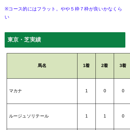
※
コース的にはフラット。やや５枠７枠が良いかなくら
い
東京・芝実績
馬名
1
着
2
着
3
着
マカナ
1
0
0
ルージュソリテール
1
1
0