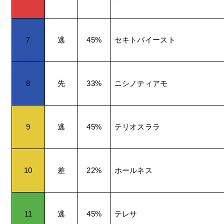
7
逃
45%
セキトバイースト
8
先
33%
ニシノティアモ
9
逃
45%
テリオスララ
10
差
22%
ホールネス
11
逃
45%
テレサ