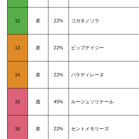
12
差
22%
コガネノソラ
13
差
22%
ビップデイジー
14
差
22%
パラディレーヌ
15
逃
45%
ルージュソリテール
16
差
22%
セントメモリーズ