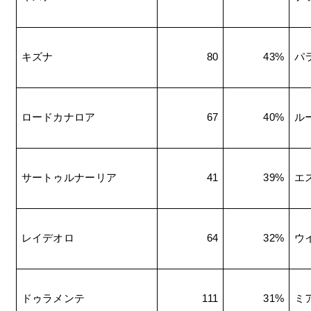
キズナ
80
43%
パ
ロードカナロア
67
40%
ル
サートゥルナーリア
41
39%
エ
レイデオロ
64
32%
ウ
ドゥラメンテ
111
31%
ミ