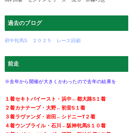
過去のブログ
府中牝馬S ２０２５ レース回顧
前走
※去年から開催が大きくかわったので去年の結果を
１着セキトバイースト・浜中←都大路
S
１着
２着カナテープ・大野←初音
S
１着
３着ラヴァンダ・岩田
←シドニー
T
２着
４着ウンブライル・石川←阪神牝馬
S
１０着