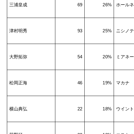
三浦皇成
69
26%
ホール
津村明秀
93
25%
ニシノ
大野拓弥
54
20%
ミアネ
松岡正海
46
19%
マカナ
横山典弘
22
18%
ウイン