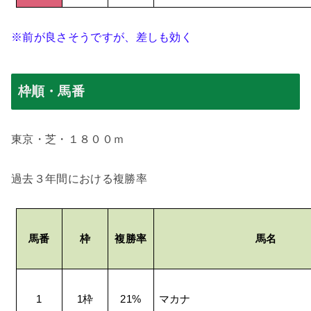
※前が良さそうですが、差しも効く
枠順・馬番
東京・芝・１８００ｍ
過去３年間における複勝率
馬番
枠
複勝率
馬名
1
1
枠
21%
マカナ