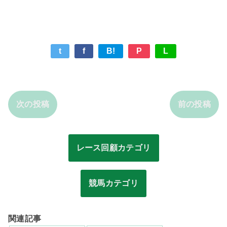
t
f
B!
P
L
次の投稿
前の投稿
レース回顧カテゴリ
競馬カテゴリ
関連記事