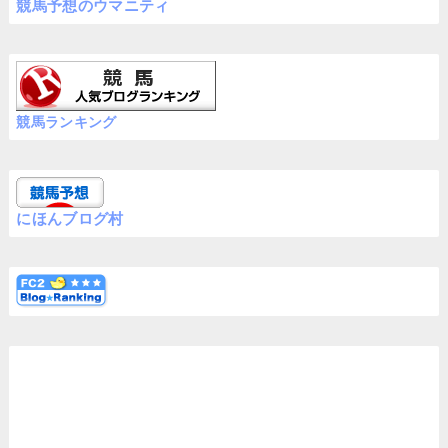
競馬予想のウマニティ
競馬ランキング
にほんブログ村