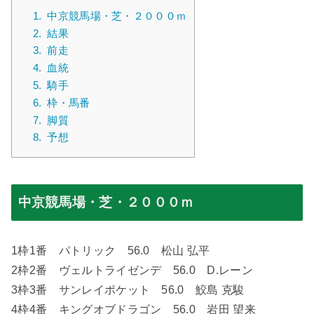
1.
中京競馬場・芝・２０００ｍ
2.
結果
3.
前走
4.
血統
5.
騎手
6.
枠・馬番
7.
脚質
8.
予想
中京競馬場・芝・２０００ｍ
1枠1番 パトリック 56.0 松山 弘平
2枠2番 ヴェルトライゼンデ 56.0 D.レーン
3枠3番 サンレイポケット 56.0 鮫島 克駿
4枠4番 キングオブドラゴン 56.0 岩田 望来