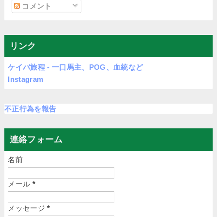
コメント
リンク
ケイバ旅程 - 一口馬主、POG、血統など
Instagram
不正行為を報告
連絡フォーム
名前
メール
*
メッセージ
*