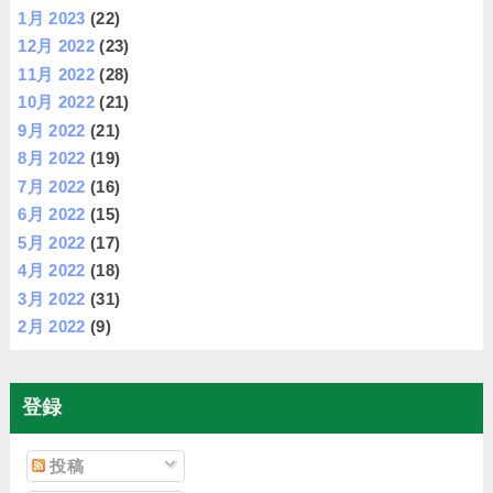
1月 2023
(22)
12月 2022
(23)
11月 2022
(28)
10月 2022
(21)
9月 2022
(21)
8月 2022
(19)
7月 2022
(16)
6月 2022
(15)
5月 2022
(17)
4月 2022
(18)
3月 2022
(31)
2月 2022
(9)
登録
投稿