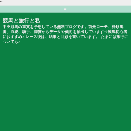
""
=
競馬と旅行と私
中央競馬の重賞を予想している無料ブログです。前走ローテ、枠順馬
番、血統、騎手、脚質からデータや傾向を抽出しています⇒競馬初心者
におすすめ♪ レース後は、結果と回顧を書いています。 たまには旅行に
ついても♪