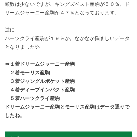
頭数は少ないですが、キングズベスト産駒が５０％、ド
リームジャーニー産駒が４７％となっております。
逆に
ハーツクライ産駒が１９％か。なかなか悩ましいデータ
となりました💦
⇒１着ドリームジャーニー産駒
２着モーリス産駒
３着ジャングルポケット産駒
４着ディープインパクト産駒
５着ハーツクライ産駒
ドリームジャーニー産駒とモーリス産駒はデータ通りで
したね。