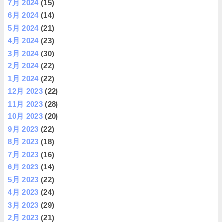
7月 2024
(15)
6月 2024
(14)
5月 2024
(21)
4月 2024
(23)
3月 2024
(30)
2月 2024
(22)
1月 2024
(22)
12月 2023
(22)
11月 2023
(28)
10月 2023
(20)
9月 2023
(22)
8月 2023
(18)
7月 2023
(16)
6月 2023
(14)
5月 2023
(22)
4月 2023
(24)
3月 2023
(29)
2月 2023
(21)