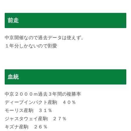
前走
中京開催なので過去データは使えず。
１年分しかないので割愛
血統
中京２０００ｍ過去３年間の複勝率
ディープインパクト産駒 ４０％
モーリス産駒 ３１％
ジャスタウェイ産駒 ２７％
キズナ産駒 ２６％