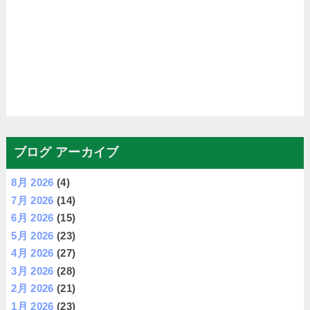
ブログ アーカイブ
8月 2026
(4)
7月 2026
(14)
6月 2026
(15)
5月 2026
(23)
4月 2026
(27)
3月 2026
(28)
2月 2026
(21)
1月 2026
(23)