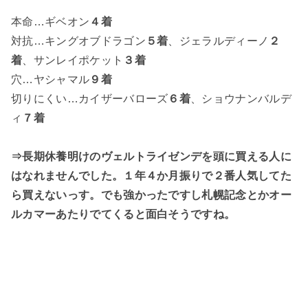
本命…ギベオン
４着
対抗…キングオブドラゴン
５着
、ジェラルディーノ
２
着
、サンレイポケット
３着
穴…ヤシャマル
９着
切りにくい…カイザーバローズ
６着
、ショウナンバルデ
ィ
７着
⇒長期休養明けのヴェルトライゼンデを頭に買える人に
はなれませんでした。１年４か月振りで２番人気してた
ら買えないっす。でも強かったですし札幌記念とかオー
ルカマーあたりでてくると面白そうですね。