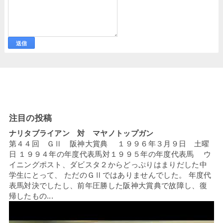
注目の投稿
ナリタブライアン 対 マヤノトップガン
第４４回 ＧⅡ 阪神大賞典 １９９６年３月９日 土曜
日 １９９４年の年度代表馬対１９９５年の年度代表馬 ウ
イニングポスト、ダビスタ２からどっぷりはまりだした中
学生にとって、 ただのＧⅡではありませんでした。 年度代
表馬対決でしたし、前年圧勝した阪神大賞典で故障し、復
帰したもの...