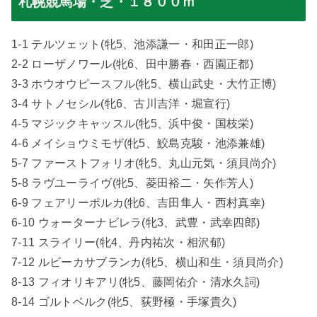
札幌競馬場・芝・１８００ｍ
1-1 テルツェット(牝5、池添謙一・和田正一郎)
2-2 ローザノワール(牝6、田中勝春・西園正都)
3-3 ホウオウピースフル(牝5、横山武史・大竹正博)
3-4 サトノセシル(牝6、古川吉洋・堀宣行)
4-5 マジックキャッスル(牝5、浜中俊・国枝栄)
4-6 メイショウミモザ(牝5、鮫島克駿・池添兼雄)
5-7 ファーストフォリオ(牝5、丸山元気・須貝尚介)
5-8 ラヴユーライヴ(牝5、菱田裕二・矢作芳人)
6-9 フェアリーポルカ(牝6、吉田隼人・西村真幸)
6-10 ウォーターナビレラ(牝3、武豊・武幸四郎)
7-11 スライリー(牝4、丹内祐次・相沢郁)
7-12 ルビーカサブランカ(牝5、横山和生・須貝尚介)
8-13 フィオリキアリ(牝5、藤岡佑介・清水久詞)
8-14 ゴルトベルク(牝5、荻野極・手塚貴久)