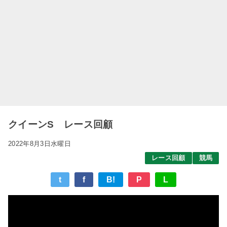
クイーンS レース回顧
2022年8月3日水曜日
レース回顧
競馬
t
f
B!
P
L