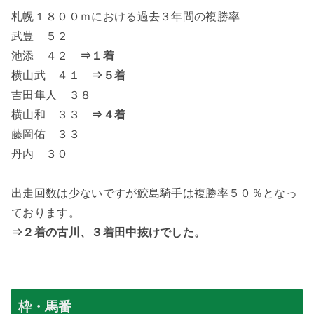
札幌１８００ｍにおける過去３年間の複勝率
武豊 ５２
池添 ４２
⇒１着
横山武 ４１
⇒５着
吉田隼人 ３８
横山和 ３３
⇒４着
藤岡佑 ３３
丹内 ３０
出走回数は少ないですが鮫島騎手は複勝率５０％となっ
ております。
⇒２着の古川、３着田中抜けでした。
枠・馬番