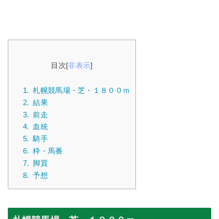
目次
[
非表示
]
1.
札幌競馬場・芝・１８００ｍ
2.
結果
3.
前走
4.
血統
5.
騎手
6.
枠・馬番
7.
脚質
8.
予想