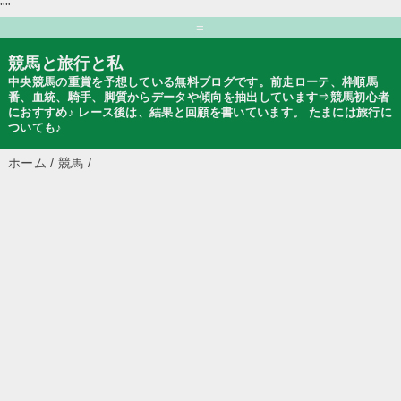
""
=
競馬と旅行と私
中央競馬の重賞を予想している無料ブログです。前走ローテ、枠順馬
番、血統、騎手、脚質からデータや傾向を抽出しています⇒競馬初心者
におすすめ♪ レース後は、結果と回顧を書いています。 たまには旅行に
ついても♪
ホーム
/
競馬
/