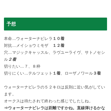
予想
本命…ウォーターナビレラ
１０着
対抗…メイショウミモザ
１２着
穴…マジックキャッスル、ラヴユーライヴ、サトノセシ
ル
２着
切りたい…７、８枠
切りにくい…テルツェット
１着
、ローザノワール
３着
ウォーターナビレラの５２キロは反則に近い気がしてい
ます。
オークスは待たされて終わった感じでしたしね。
⇒ウォーターナビレラは距離ですかね。直線弾けるかな