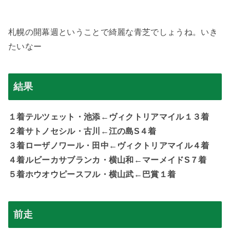
札幌の開幕週ということで綺麗な青芝でしょうね。いき
たいなー
結果
１着テルツェット・池添←ヴィクトリアマイル１３着
２着サトノセシル・古川←江の島S４着
３着ローザノワール・田中←ヴィクトリアマイル４着
４着ルビーカサブランカ・横山和←マーメイドS７着
５着ホウオウピースフル・横山武←巴賞１着
前走