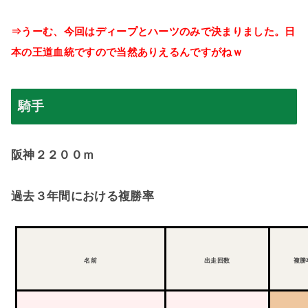
⇒うーむ、今回はディープとハーツのみで決まりました。日
本の王道血統ですので当然ありえるんですがねｗ
騎手
阪神２２００ｍ
過去３年間における複勝率
名前
出走回数
複勝