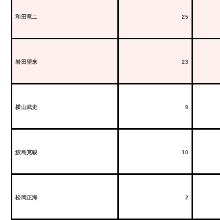
和田竜二
25
岩田望来
23
横山武史
9
鮫島克駿
10
松岡正海
2