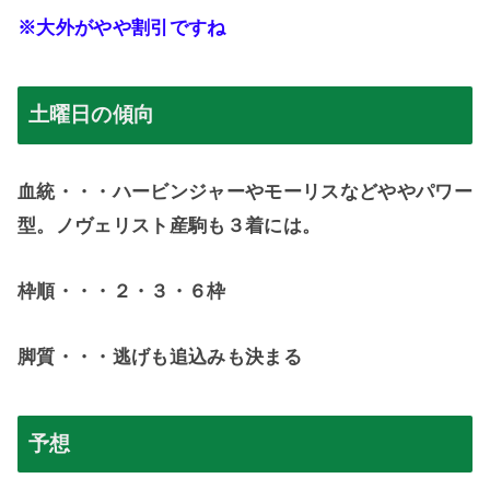
※大外がやや割引ですね
土曜日の傾向
血統・・・ハービンジャーやモーリスなどややパワー
型。ノヴェリスト産駒も３着には。
枠順・・・２・３・６枠
脚質・・・逃げも追込みも決まる
予想