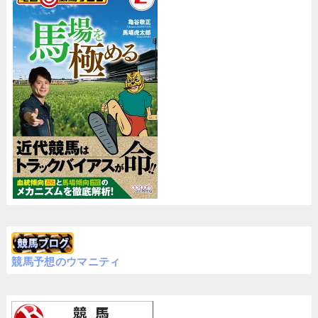
競馬予想のウマニティ