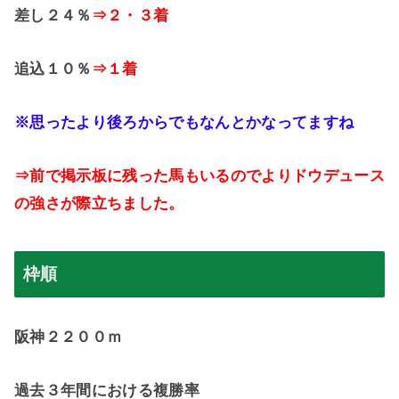
差し２４％
⇒２・３着
追込１０％
⇒１着
※思ったより後ろからでもなんとかなってますね
⇒前で掲示板に残った馬もいるのでよりドウデュース
の強さが際立ちました。
枠順
阪神２２００ｍ
過去３年間における複勝率