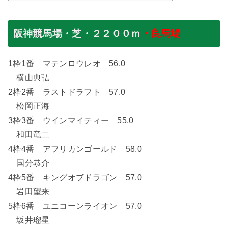
阪神競馬場・芝・２２００ｍ
・良馬場
1枠1番 マテンロウレオ 56.0
横山典弘
2枠2番 ラストドラフト 57.0
松岡正海
3枠3番 ウインマイティー 55.0
和田竜二
4枠4番 アフリカンゴールド 58.0
国分恭介
4枠5番 キングオブドラゴン 57.0
岩田望来
5枠6番 ユニコーンライオン 57.0
坂井瑠星