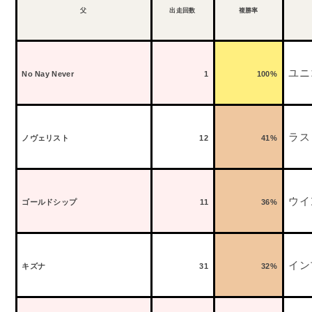
父
出走回数
複勝率
ユニ
No Nay Never
1
100%
ラス
ノヴェリスト
12
41%
ウイ
ゴールドシップ
11
36%
イン
キズナ
31
32%