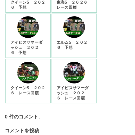
クイーンS ２０２
東海S ２０２６
６ 予想
レース回顧
アイビスサマーダ
エルムS ２０２
ッシュ ２０２
６ 予想
６ 予想
クイーンS ２０２
アイビスサマーダ
６ レース回顧
ッシュ ２０２
６ レース回顧
0 件のコメント:
コメントを投稿