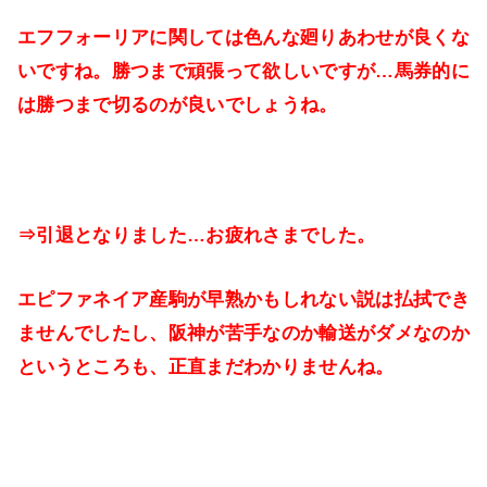
エフフォーリアに関しては色んな廻りあわせが良くな
いですね。勝つまで頑張って欲しいですが…馬券的に
は勝つまで切るのが良いでしょうね。
⇒引退となりました…お疲れさまでした。
エピファネイア産駒が早熟かもしれない説は払拭でき
ませんでしたし、阪神が苦手なのか輸送がダメなのか
というところも、
正直
まだわかりませんね。