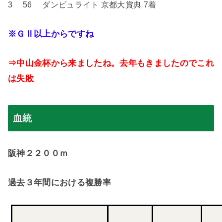
3 56 ダンビュライト 京都大賞典 7着
※ＧⅡ以上からですね
⇒中山金杯から来ましたね。去年もきましたのでこれ
は失敗
血統
阪神２２００ｍ
過去３年間における複勝率