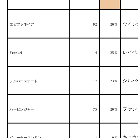
ウイン
エピファネイア
92
26%
レイベ
Frankel
4
25%
シルバ
シルバーステート
17
23%
ファン
ハービンジャー
75
20%
キョウ
グレーターロンドン
1
0%