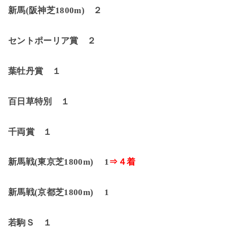
新馬
(
阪神芝
1800m)
２
セントポーリア賞 ２
葉牡丹賞 １
百日草特別 １
千両賞 １
新馬戦
(
東京芝
1800m)
1
⇒４着
新馬戦
(
京都芝
1800m)
1
若駒Ｓ １