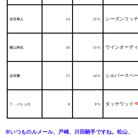
シーズンリッ
吉田隼人
14
21%
ウインオーデ
横山和生
26
15%
シルバースペ
吉田豊
57
14%
タッチウッド
Ｔ．バシュロ
0
0%
※いつものルメール、戸崎、川田騎手ですね。松山、