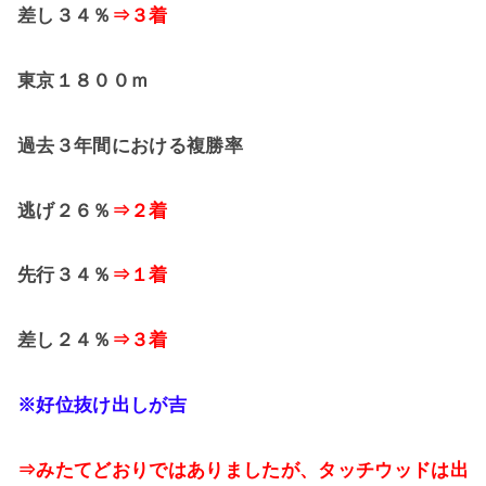
差し３４％
⇒３着
東京１８００ｍ
過去３年間における複勝率
逃げ２６％
⇒２着
先行３４％
⇒１着
差し２４％
⇒３着
※好位抜け出しが吉
⇒みたてどおりではありましたが、タッチウッドは出