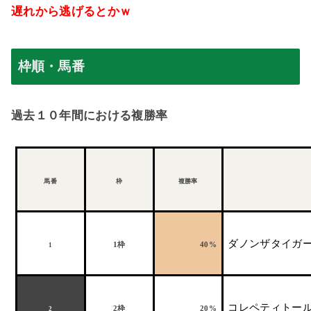
遅れから逃げるとかｗ
枠順・馬番
過去１０年間における複勝率
馬番
枠
複勝率
ダノンザタイガ
1
枠
40%
1
コレペティトー
2
枠
20%
2