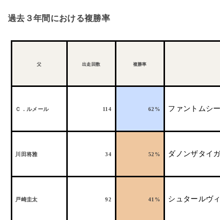
過去３年間における複勝率
父
出走回数
複勝率
ファントムシ
Ｃ．ルメール
114
62%
ダノンザタイ
川田将雅
34
52%
シュタールヴ
戸崎圭太
92
41%