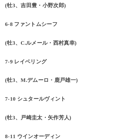
(
牡
3
、吉田豊・小野次郎
)
6-8
ファントムシーフ
(
牡
3
、
C.
ルメール・西村真幸
)
7-9
レイベリング
(
牡
3
、
M.
デムーロ・鹿戸雄一
)
7-10
シュタールヴィント
(
牡
3
、戸崎圭太・矢作芳人
)
8-11
ウインオーディン