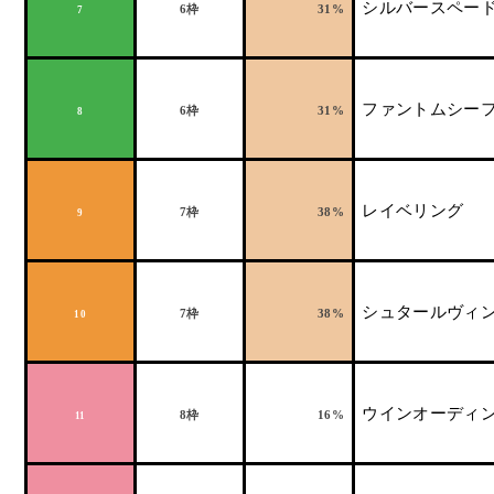
シルバースペー
6
枠
31%
7
ファントムシー
6
枠
31%
8
レイベリング
7
枠
38%
9
シュタールヴィ
7
枠
38%
10
ウインオーディ
8
枠
16%
11