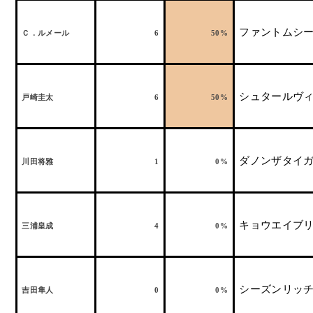
ファントムシ
Ｃ．ルメール
6
50%
シュタールヴ
戸崎圭太
6
50%
ダノンザタイ
川田将雅
1
0%
キョウエイブ
三浦皇成
4
0%
シーズンリッ
吉田隼人
0
0%