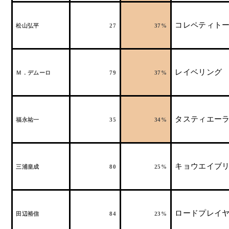
コレペティト
松山弘平
27
37%
レイベリング
Ｍ．デムーロ
79
37%
タスティエー
福永祐一
35
34%
キョウエイブ
三浦皇成
80
25%
ロードプレイ
田辺裕信
84
23%