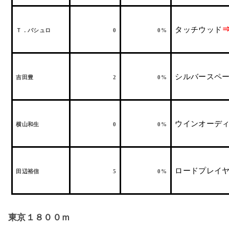
タッチウッド
Ｔ．バシュロ
0
0%
シルバースペ
吉田豊
2
0%
ウインオーデ
横山和生
0
0%
ロードプレイ
田辺裕信
5
0%
東京１８００ｍ