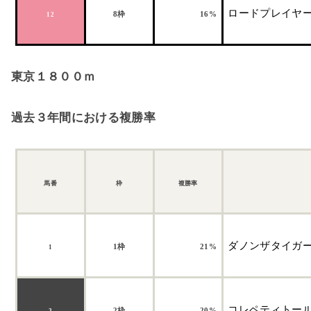
ロードプレイヤ
8
枠
16%
12
東京１８００ｍ
過去３年間における複勝率
馬番
枠
複勝率
ダノンザタイガ
1
枠
21%
1
コレペティトー
2
枠
20%