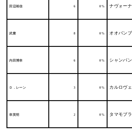
ナヴォーナ
田辺裕信
6
0%
オオバンブ
武豊
8
0%
シャンパン
内田博幸
6
0%
カルロヴェ
Ｄ．レーン
3
0%
タマモブラ
幸英明
2
0%