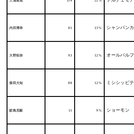
ドルチェモ
三浦皇成
114
22%
シャンパン
内田博幸
81
13%
オールパル
大野拓弥
93
12%
ミシシッピ
柴田大知
80
12%
ショーモン
鮫島克駿
11
9%