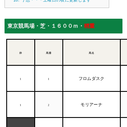
東京競馬場・芝・１６００ｍ
・
稍重
枠
馬番
馬名
フロムダスク
1
1
モリアーナ
1
2