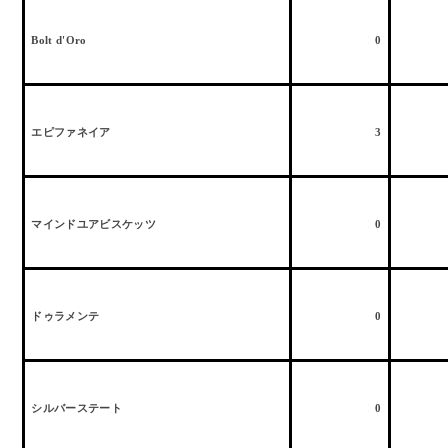
Bolt d'Oro
0
エピファネイア
3
マインドユアビスケッツ
0
ドゥラメンテ
0
シルバーステート
0