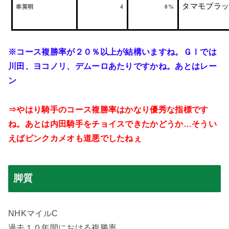
タマモブラ
幸英明
4
0%
※コース複勝率が２０％以上が結構いますね。ＧⅠでは
川田、ヨコノリ、デムーロあたりですかね。あとはレー
ン
⇒やはり騎手のコース複勝率はかなり優秀な指標です
ね。あとは内田騎手をチョイスできたかどうか…そうい
えばピンクカメオも道悪でしたねぇ
脚質
NHK
マイル
C
過去１０年間における複勝率