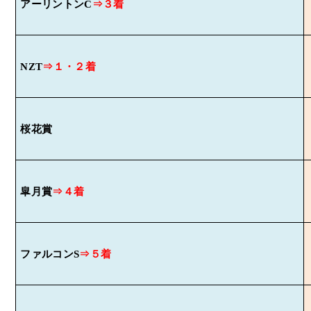
アーリントン
C
⇒３着
NZT
⇒１・２着
桜花賞
皐月賞
⇒４着
ファルコン
S
⇒５着