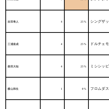
シングザッ
吉田隼人
4
25%
ドルチェモ
三浦皇成
4
25%
ミシシッピ
柴田大知
4
25%
フロムダス
横山和生
1
0%