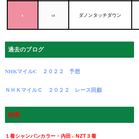
ダノンタッチダウン
8
18
過去のブログ
NHK
マイルC
２０２２ 予想
ＮＨＫマイルＣ ２０２２ レース回顧
結果
１着シャンパンカラー・内田←
NZT
３着