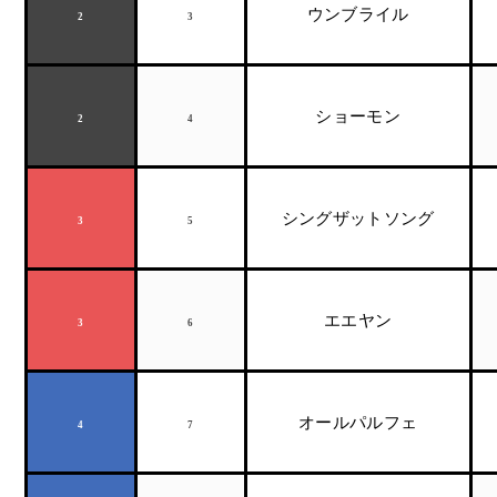
ウンブライル
2
3
ショーモン
2
4
シングザットソング
3
5
エエヤン
3
6
オールパルフェ
4
7