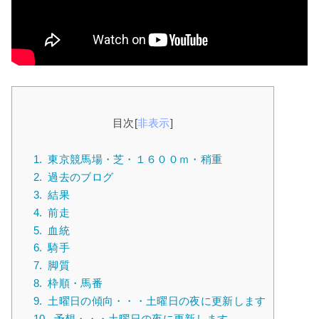
目次
[
非表示
]
1.
東京競馬場・芝・１６００ｍ・稍重
2.
過去のブログ
3.
結果
4.
前走
5.
血統
6.
騎手
7.
脚質
8.
枠順・馬番
9.
土曜日の傾向・・・土曜日の夜に更新します
10.
予想・・・土曜日の夜に更新します