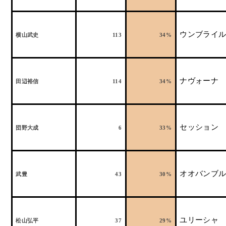
ウンブライ
横山武史
113
34%
ナヴォーナ
田辺裕信
114
34%
セッション
団野大成
6
33%
オオバンブ
武豊
43
30%
ユリーシャ
松山弘平
37
29%