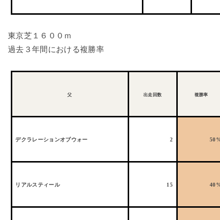
東京芝１６００ｍ
過去３年間における複勝率
父
出走回数
複勝率
デクラレーションオブウォー
2
50
リアルスティール
15
40