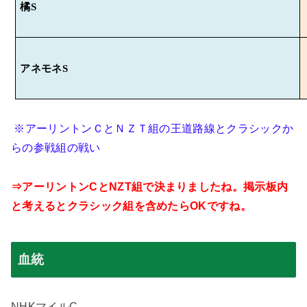
橘
S
アネモネ
S
※アーリントンＣとＮＺＴ組の王道路線とクラシックか
らの参戦組の戦い
⇒アーリントン
C
と
NZT
組で決まりましたね。掲示板内
と考えるとクラシック組を含めたら
OK
ですね。
血統
NHK
マイル
C