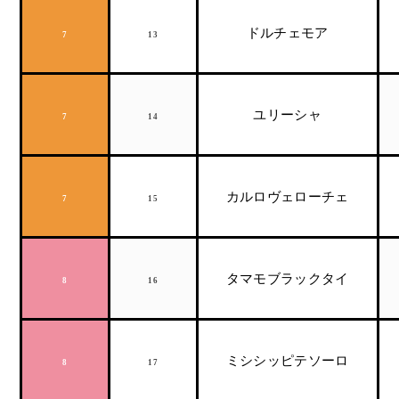
ドルチェモア
7
13
ユリーシャ
7
14
カルロヴェローチェ
7
15
タマモブラックタイ
8
16
ミシシッピテソーロ
8
17