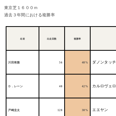
東京芝１６００ｍ
過去３年間における複勝率
名前
出走回数
複勝率
ダノンタッ
川田将雅
56
48%
カルロヴェ
Ｄ．レーン
40
42%
エエヤン
戸崎圭太
128
38%