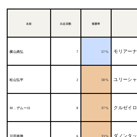
名前
出走回数
複勝率
モリアーナ
横山典弘
7
57%
ユリーシャ
松山弘平
2
50%
クルゼイロ
Ｍ．デムーロ
8
37%
ダノンタッ
川田将雅
6
33%