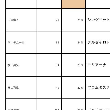
シングザッ
吉田隼人
20
25%
クルゼイロ
Ｍ．デムーロ
93
24%
モリアーナ
横山典弘
34
23%
フロムダス
横山和生
49
22%