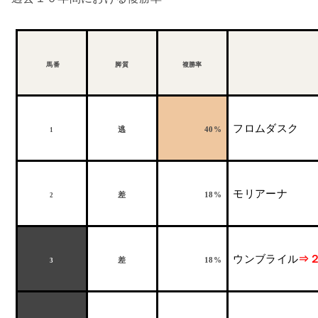
馬番
脚質
複勝率
フロムダスク
逃
40%
1
モリアーナ
差
18%
2
ウンブライル
⇒
差
18%
3