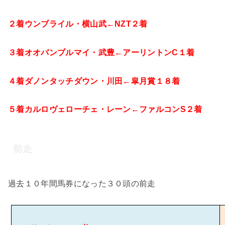
２着ウンブライル・横山武←
NZT
２着
３着オオバンブルマイ・武豊←アーリントン
C
１着
４着ダノンタッチダウン・川田←皐月賞１８着
５着カルロヴェローチェ・レーン←ファルコン
S
２着
前走
過去１０年間馬券になった３０頭の前走