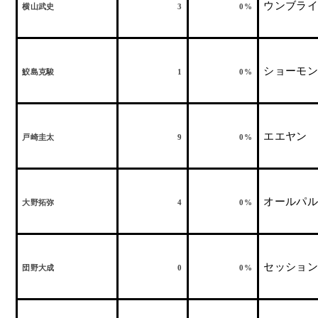
ウンブライ
横山武史
3
0%
ショーモン
鮫島克駿
1
0%
エエヤン
戸崎圭太
9
0%
オールパル
大野拓弥
4
0%
セッション
団野大成
0
0%