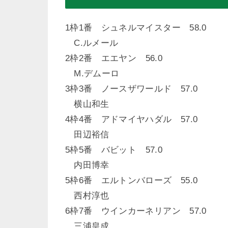
1
枠
1
番 シュネルマイスター
58.0
C.
ルメール
2
枠
2
番 エエヤン
56.0
M.
デムーロ
3
枠
3
番 ノースザワールド
57.0
横山和生
4
枠
4
番 アドマイヤハダル
57.0
田辺裕信
5
枠
5
番 バビット
57.0
内田博幸
5
枠
6
番 エルトンバローズ
55.0
西村淳也
6
枠
7
番 ウインカーネリアン
57.0
三浦皇成