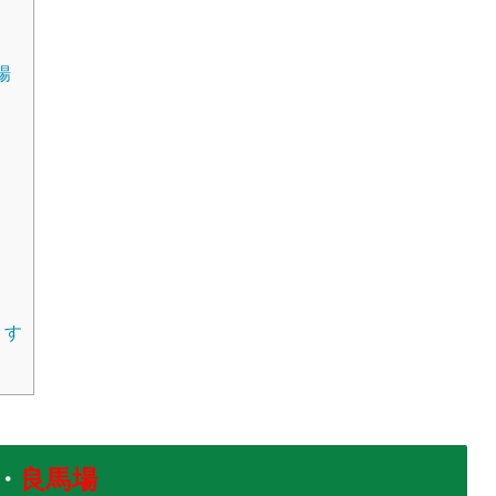
場
ます
・
良馬場