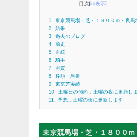
目次
[
非表示
]
1.
東京競馬場・芝・１８００ｍ・良馬
2.
結果
3.
過去のブログ
4.
前走
5.
血統
6.
騎手
7.
脚質
8.
枠順・馬番
9.
東京芝実績
10.
土曜日の傾向…土曜の夜に更新し
11.
予想…土曜の夜に更新します
東京競馬場・芝・１８００ｍ