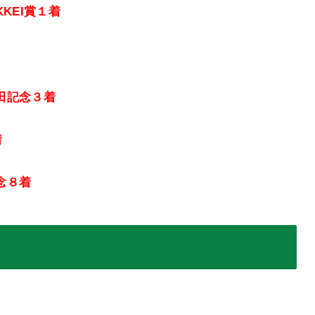
KKEI
賞１着
田記念３着
着
念８着