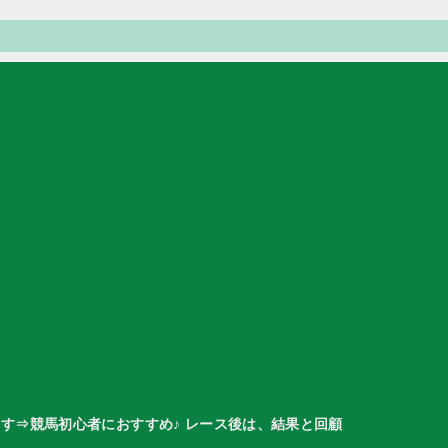
す⇒競馬初心者におすすめ♪ レース後は、結果と回顧