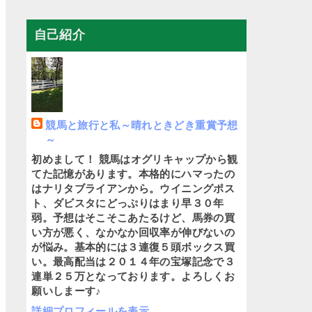
自己紹介
競馬と旅行と私～晴れときどき重賞予想
～
初めまして！ 競馬はオグリキャップから観
てた記憶があります。本格的にハマったの
はナリタブライアンから。ウイニングポス
ト、ダビスタにどっぷりはまり早３０年
弱。予想はそこそこあたるけど、馬券の買
い方が悪く、なかなか回収率が伸びないの
が悩み。基本的には３連復５頭ボックス買
い。最高配当は２０１４年の宝塚記念で３
連単２５万となっております。よろしくお
願いしまーす♪
詳細プロフィールを表示