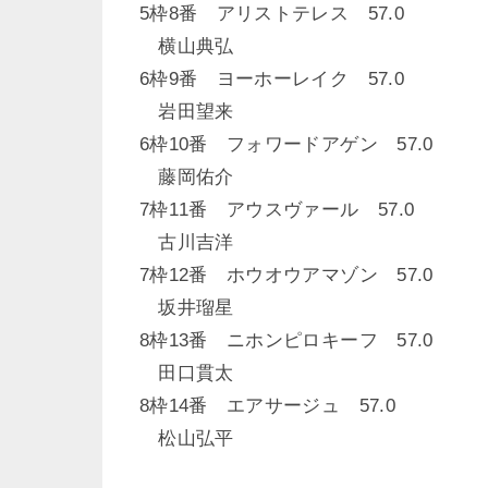
5
枠
8
番 アリストテレス
57.0
横山典弘
6
枠
9
番 ヨーホーレイク
57.0
岩田望来
6
枠
10
番 フォワードアゲン
57.0
藤岡佑介
7
枠
11
番 アウスヴァール
57.0
古川吉洋
7
枠
12
番 ホウオウアマゾン
57.0
坂井瑠星
8
枠
13
番 ニホンピロキーフ
57.0
田口貫太
8
枠
14
番 エアサージュ
57.0
松山弘平