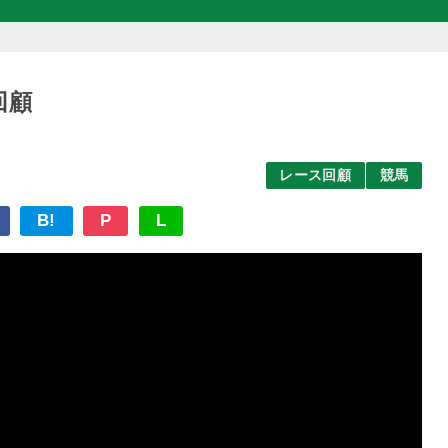
回顧
レース回顧
競馬
B!
P
L