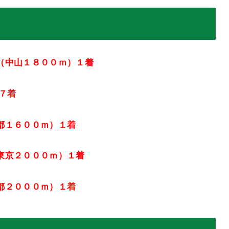
（中山１８００ｍ）１着
７着
都１６００ｍ）１着
東京２０００ｍ）１着
都２０００ｍ）１着