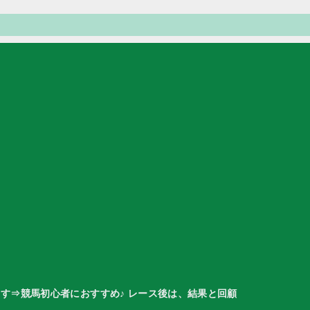
す⇒競馬初心者におすすめ♪ レース後は、結果と回顧