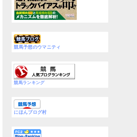
競馬予想のウマニティ
競馬ランキング
にほんブログ村