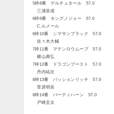
5
枠
8
番 ゲルチュタール
57.0
三浦皇成
6
枠
9
番 キングノジョー
57.0
C.
ルメール
6
枠
10
番 シマサンブラック
57.0
佐々木大輔
7
枠
11
番 マテンロウムーブ
57.0
横山典弘
7
枠
12
番 ドラゴンブースト
57.0
丹内祐次
8
枠
13
番 パッションリッチ
57.0
菅原明良
8
枠
14
番 パーティハーン
57.0
戸崎圭太