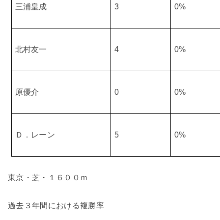
三浦皇成
3
0%
北村友一
4
0%
原優介
0
0%
Ｄ．レーン
5
0%
東京・芝・１６００ｍ
過去３年間における複勝率