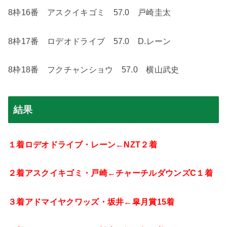
8
枠
16
番 アスクイキゴミ
57.0
戸崎圭太
8
枠
17
番 ロデオドライブ
57.0
D.
レーン
8
枠
18
番 フクチャンショウ
57.0
横山武史
結果
１着ロデオドライブ・レーン←
NZT
２着
２着アスクイキゴミ・戸崎←チャーチルダウンズ
C
１着
３着アドマイヤクワッズ・坂井←皐月賞
15
着