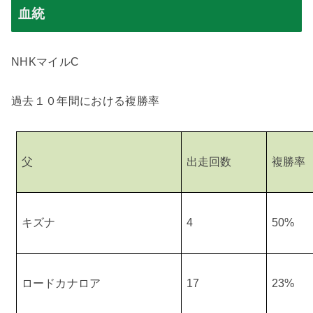
血統
NHK
マイル
C
過去１０年間における複勝率
父
出走回数
複勝率
キズナ
4
50%
ロードカナロア
17
23%