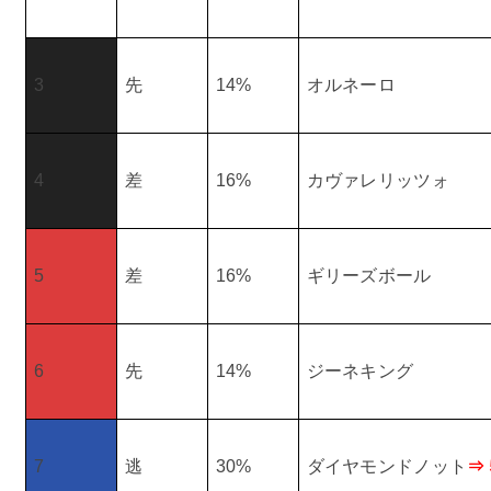
3
先
14%
オルネーロ
4
差
16%
カヴァレリッツォ
5
差
16%
ギリーズボール
6
先
14%
ジーネキング
7
逃
30%
ダイヤモンドノット
⇒