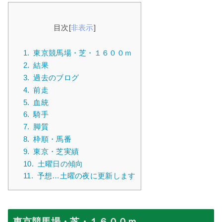
目次
[
非表示
]
1.
東京競馬場・芝・１６００ｍ
2.
結果
3.
過去のブログ
4.
前走
5.
血統
6.
騎手
7.
脚質
8.
枠順・馬番
9.
東京・芝実績
10.
土曜日の傾向
11.
予想…土曜の夜に更新します
東京競馬場・芝・１６００ｍ