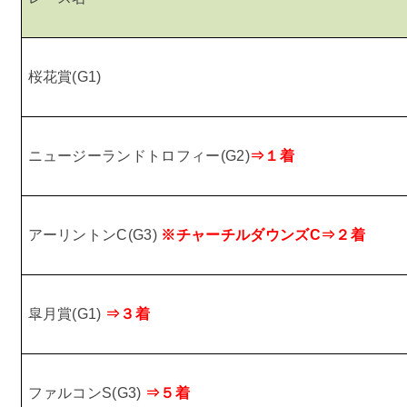
桜花賞
(G1)
ニュージーランドトロフィー
(G2)
⇒１着
アーリントン
C(G3)
※チャーチルダウンズ
C
⇒２着
皐月賞
(G1)
⇒３着
ファルコン
S(G3)
⇒５着