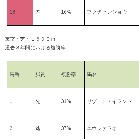
18
差
16%
フクチャンショウ
東京・芝・１６００ｍ
過去３年間における複勝率
馬番
脚質
複勝率
馬名
1
先
31%
リゾートアイランド
2
逃
37%
ユウファラオ