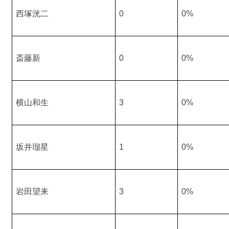
西塚洸二
0
0%
斎藤新
0
0%
横山和生
3
0%
坂井瑠星
1
0%
岩田望来
3
0%