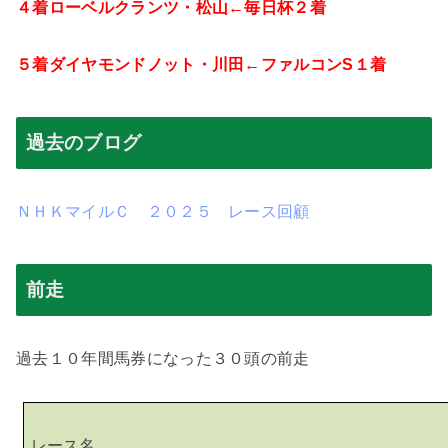
４着ローベルクランツ・松山←毎日杯２着
５着ダイヤモンドノット・川田←ファルコン
S
１着
過去のブログ
ＮＨＫマイルＣ ２０２５ レース回顧
前走
過去１０年間馬券になった３０頭の前走
レース名