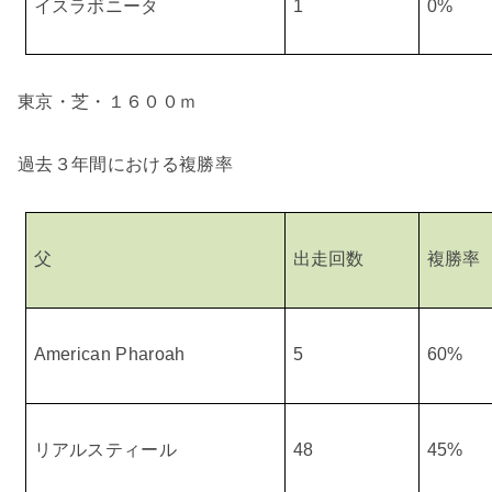
イスラボニータ
1
0%
東京・芝・１６００ｍ
過去３年間における複勝率
父
出走回数
複勝率
American Pharoah
5
60%
リアルスティール
48
45%