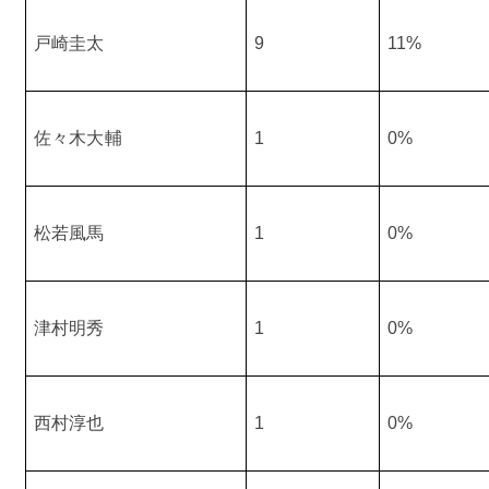
戸崎圭太
9
11%
佐々木大輔
1
0%
松若風馬
1
0%
津村明秀
1
0%
西村淳也
1
0%