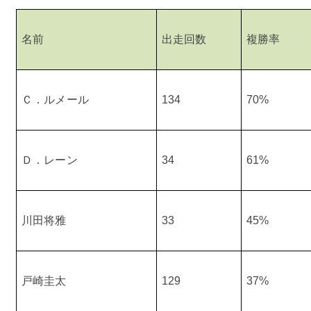
名前
出走回数
複勝率
Ｃ．ルメール
134
70%
Ｄ．レーン
34
61%
川田将雅
33
45%
戸崎圭太
129
37%