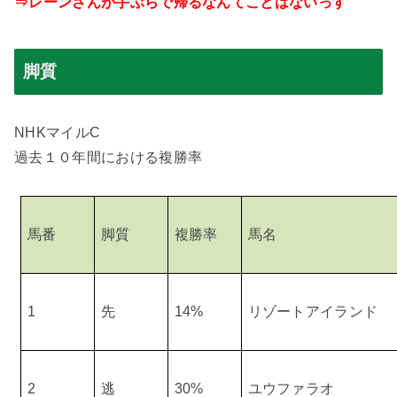
⇒レーンさんが手ぶらで帰るなんてことはないっす
脚質
NHK
マイル
C
過去１０年間における複勝率
馬番
脚質
複勝率
馬名
1
先
14%
リゾートアイランド
2
逃
30%
ユウファラオ