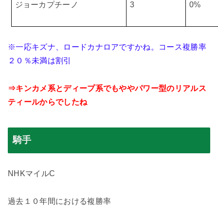
ジョーカプチーノ
3
0%
※一応キズナ、ロードカナロアですかね。コース複勝率
２０％未満は割引
⇒キンカメ系とディープ系でもややパワー型のリアルス
ティールからでしたね
騎手
NHK
マイル
C
過去１０年間における複勝率