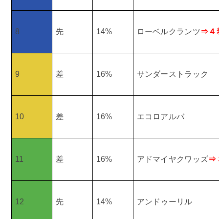
8
先
14%
ローベルクランツ
⇒４
9
差
16%
サンダーストラック
10
差
16%
エコロアルバ
11
差
16%
アドマイヤクワッズ
⇒
12
先
14%
アンドゥーリル