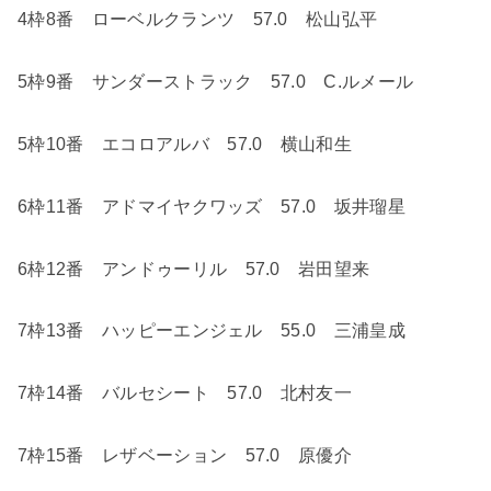
4
枠
8
番 ローベルクランツ
57.0
松山弘平
5
枠
9
番 サンダーストラック
57.0
C.
ルメール
5
枠
10
番 エコロアルバ
57.0
横山和生
6
枠
11
番 アドマイヤクワッズ
57.0
坂井瑠星
6
枠
12
番 アンドゥーリル
57.0
岩田望来
7
枠
13
番 ハッピーエンジェル
55.0
三浦皇成
7
枠
14
番 バルセシート
57.0
北村友一
7
枠
15
番 レザベーション
57.0
原優介