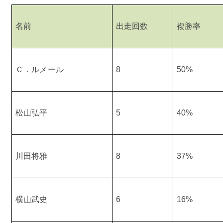
名前
出走回数
複勝率
Ｃ．ルメール
8
50%
松山弘平
5
40%
川田将雅
8
37%
横山武史
6
16%