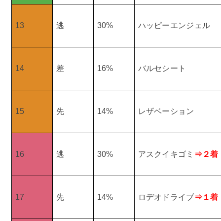
13
逃
30%
ハッピーエンジェル
14
差
16%
バルセシート
15
先
14%
レザベーション
16
逃
30%
アスクイキゴミ
⇒２着
17
先
14%
ロデオドライブ
⇒１着