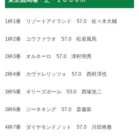
1
枠
1
番 リゾートアイランド
57.0
佐々木大輔
1
枠
2
番 ユウファラオ
57.0
松若風馬
2
枠
3
番 オルネーロ
57.0
津村明秀
2
枠
4
番 カヴァレリッツォ
57.0
西村淳也
3
枠
5
番 ギリーズボール
55.0
西塚洸二
3
枠
6
番 ジーネキング
57.0
斎藤新
4
枠
7
番 ダイヤモンドノット
57.0
川田将雅