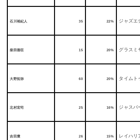
ジャズエ
石川裕紀人
35
22%
グラスミ
柴田善臣
15
20%
タイムト
大野拓弥
60
20%
ジャスパ
北村宏司
25
16%
レイハリ
吉田豊
26
15%