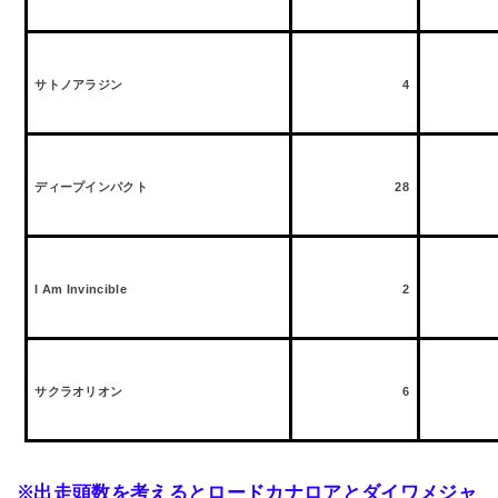
サトノアラジン
4
ディープインパクト
28
I Am Invincible
2
サクラオリオン
6
※
出走頭数を考えるとロードカナロアとダイワメジャ