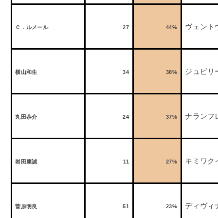
ヴェント
Ｃ．ルメール
27
44%
ジュビリ
横山和生
34
38%
ナランフ
丸田恭介
24
37%
キミワク
岩田康誠
11
27%
ディヴィ
菅原明良
51
23%