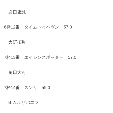
岩田康誠
6
枠
12
番 タイムトゥヘヴン
57.0
大野拓弥
7
枠
13
番 エイシンスポッター
57.0
角田大河
7
枠
14
番 スンリ
55.0
B.
ムルザバエフ