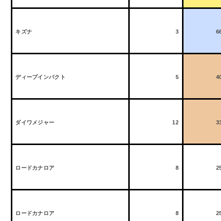
キズナ
3
6
ディープインパクト
5
4
ダイワメジャー
12
3
ロードカナロア
8
2
ロードカナロア
8
2