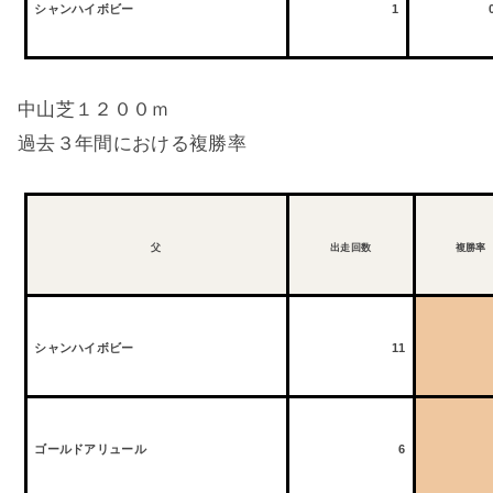
シャンハイボビー
1
中山芝１２００ｍ
過去３年間における複勝率
父
出走回数
複勝率
シャンハイボビー
11
ゴールドアリュール
6