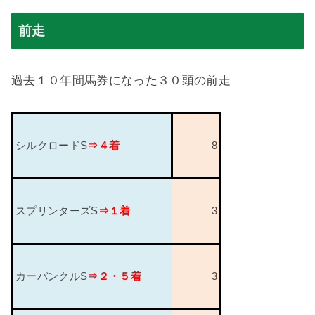
前走
過去１０年間馬券になった３０頭の前走
シルクロード
S
⇒４着
8
スプリンターズ
S
⇒１着
3
カーバンクル
S
⇒２・５着
3