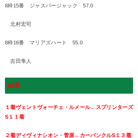
8
枠
15
番 ジャスパージャック
57.0
北村宏司
8
枠
16
番 マリアズハート
55.0
吉田隼人
結果
１着ヴェントヴォーチェ・ルメール←スプリンターズ
S
１１着
２着ディヴィナシオン・菅原←カーバンクル
S
１３着