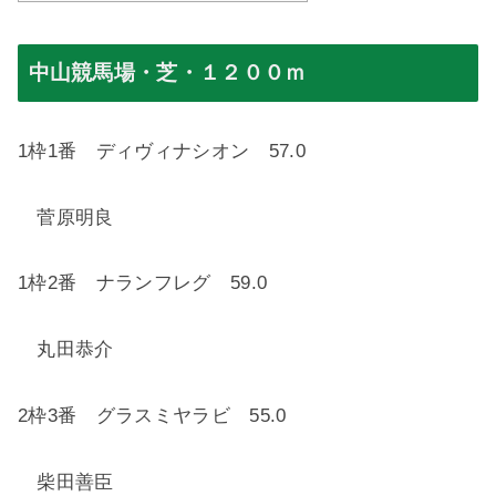
中山競馬場・芝・１２００ｍ
1
枠
1
番 ディヴィナシオン
57.0
菅原明良
1
枠
2
番 ナランフレグ
59.0
丸田恭介
2
枠
3
番 グラスミヤラビ
55.0
柴田善臣