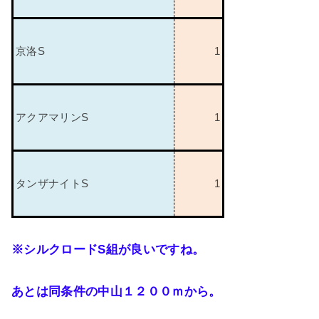
京洛
S
1
アクアマリン
S
1
タンザナイト
S
1
※シルクロード
S
組が良いですね。
あとは同条件の中山１２００ｍから。