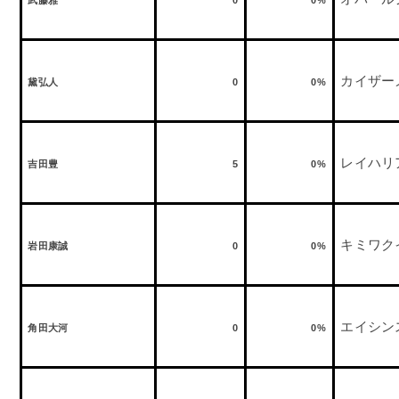
武藤雅
0
0%
カイザー
黛弘人
0
0%
レイハリ
吉田豊
5
0%
キミワク
岩田康誠
0
0%
エイシン
角田大河
0
0%