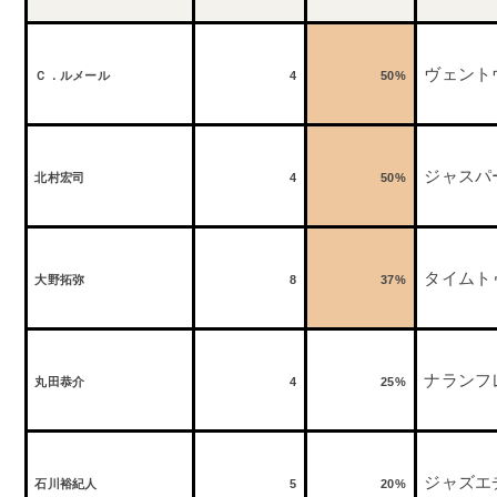
ヴェント
Ｃ．ルメール
4
50%
ジャスパ
北村宏司
4
50%
タイムト
大野拓弥
8
37%
ナランフ
丸田恭介
4
25%
ジャズエ
石川裕紀人
5
20%