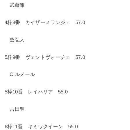
武藤雅
4
枠
8
番 カイザーメランジェ
57.0
黛弘人
5
枠
9
番 ヴェントヴォーチェ
57.0
C.
ルメール
5
枠
10
番 レイハリア
55.0
吉田豊
6
枠
11
番 キミワクイーン
55.0