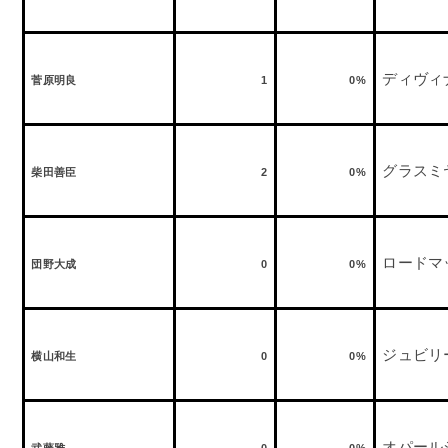
ディヴィ
菅原明良
1
0%
グラスミ
柴田善臣
2
0%
ロードマ
団野大成
0
0%
ジュビリ
横山和生
0
0%
オパール