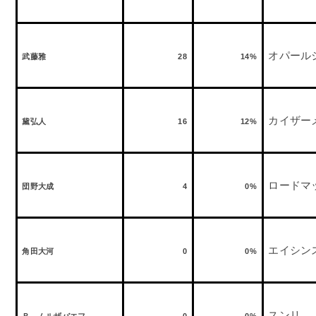
オパール
武藤雅
28
14%
カイザー
黛弘人
16
12%
ロードマ
団野大成
4
0%
エイシン
角田大河
0
0%
スンリ
Ｂ．ムルザバエフ
0
0%