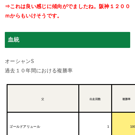
⇒これは良い感じに傾向がでましたね。阪神１２００
ｍからもいけそうです。
血統
S
オーシャン
過去１０年間における複勝率
父
出走回数
複勝率
ゴールドアリュール
1
10