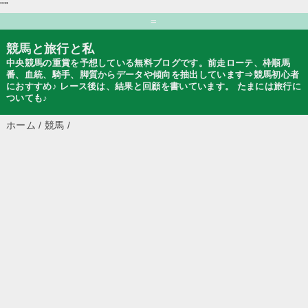
""
=
競馬と旅行と私
中央競馬の重賞を予想している無料ブログです。前走ローテ、枠順馬
番、血統、騎手、脚質からデータや傾向を抽出しています⇒競馬初心者
におすすめ♪ レース後は、結果と回顧を書いています。 たまには旅行に
ついても♪
ホーム
/
競馬
/