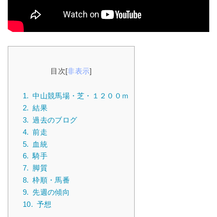
目次
[
非表示
]
1.
中山競馬場・芝・１２００ｍ
2.
結果
3.
過去のブログ
4.
前走
5.
血統
6.
騎手
7.
脚質
8.
枠順・馬番
9.
先週の傾向
10.
予想