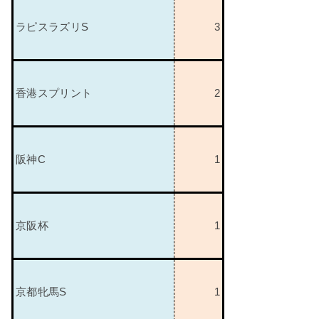
ラピスラズリ
S
3
香港スプリント
2
阪神
C
1
京阪杯
1
京都牝馬
S
1