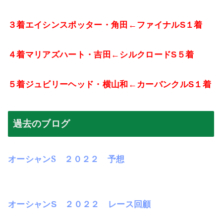
３着エイシンスポッター・角田←ファイナル
S
１着
４着マリアズハート・吉田←シルクロード
S
５着
５着ジュビリーヘッド・横山和←カーバンクル
S
１着
過去のブログ
S
オーシャン
２０２２ 予想
オーシャンS
２０２２ レース回顧