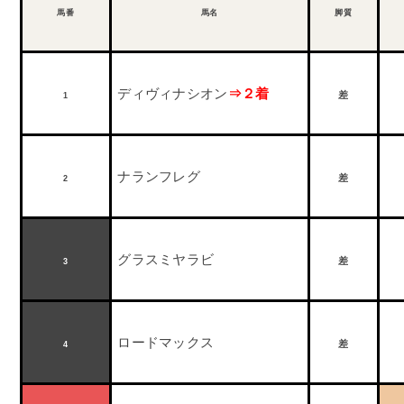
馬番
馬名
脚質
ディヴィナシオン
⇒２着
差
1
ナランフレグ
差
2
グラスミヤラビ
差
3
ロードマックス
差
4