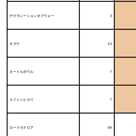
デクラレーションオブウォー
3
キズナ
23
タートルボウル
7
エイシンヒカリ
7
ロードカナロア
89