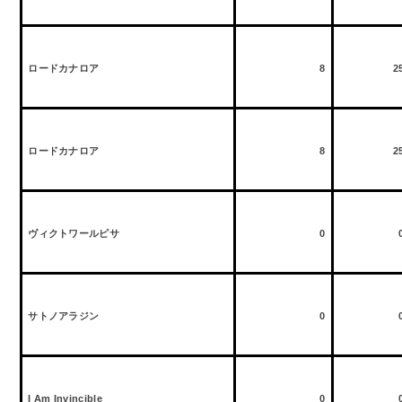
ロードカナロア
8
2
ロードカナロア
8
2
ヴィクトワールピサ
0
サトノアラジン
0
I Am Invincible
0