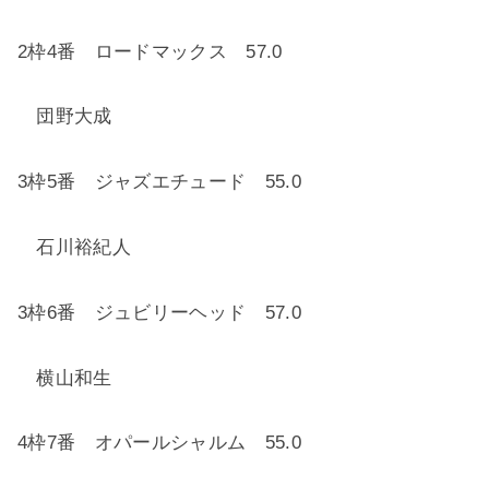
2
枠
4
番 ロードマックス
57.0
団野大成
3
枠
5
番 ジャズエチュード
55.0
石川裕紀人
3
枠
6
番 ジュビリーヘッド
57.0
横山和生
4
枠
7
番 オパールシャルム
55.0