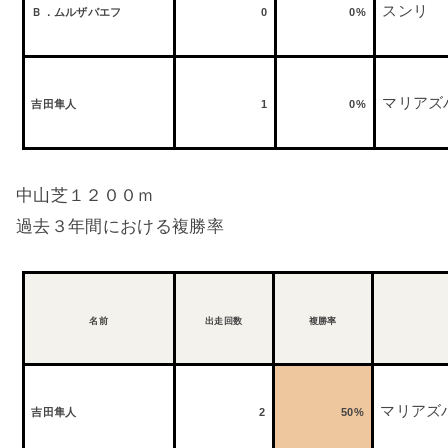
スンリ
Ｂ．ムルザバエフ
0
0%
マリアズ
吉田隼人
1
0%
中山芝１２００ｍ
過去３年間における複勝率
名前
出走回数
複勝率
マリアズ
吉田隼人
2
50%